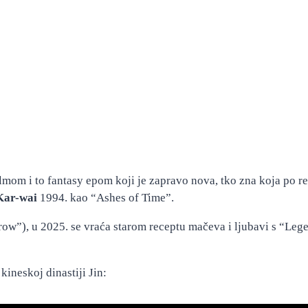
mom i to fantasy epom koji je zapravo nova, tko zna koja po r
ar-wai
1994. kao “Ashes of Time”.
ow”), u 2025. se vraća starom receptu mačeva i ljubavi s “Lege
kineskoj dinastiji Jin: