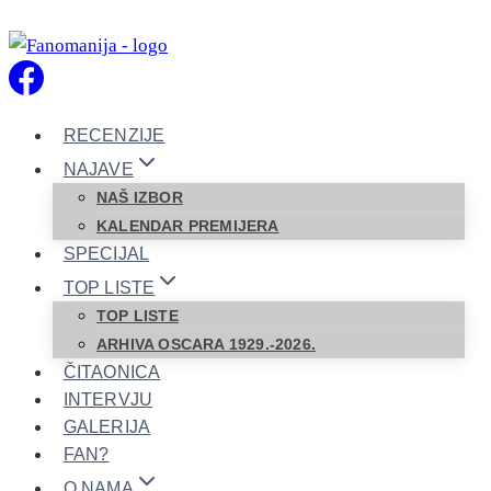
Skip
to
content
RECENZIJE
NAJAVE
NAŠ IZBOR
KALENDAR PREMIJERA
SPECIJAL
TOP LISTE
TOP LISTE
ARHIVA OSCARA 1929.-2026.
ČITAONICA
INTERVJU
GALERIJA
FAN?
O NAMA