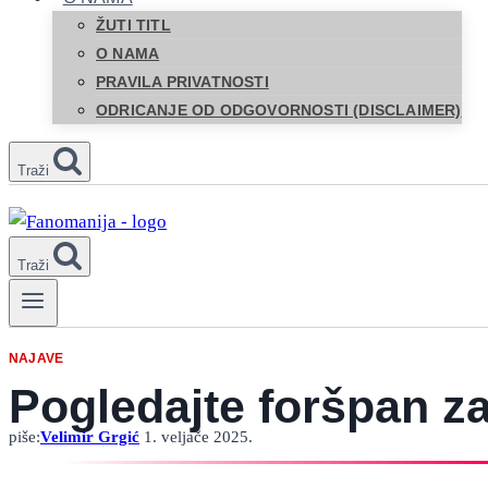
ŽUTI TITL
O NAMA
PRAVILA PRIVATNOSTI
ODRICANJE OD ODGOVORNOSTI (DISCLAIMER)
Traži
Traži
NAJAVE
Pogledajte foršpan za
piše:
Velimir Grgić
1. veljače 2025.