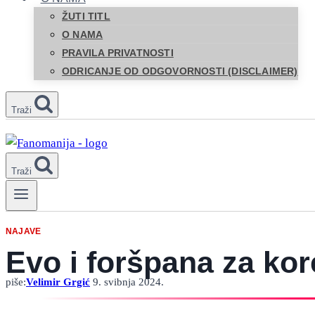
ŽUTI TITL
O NAMA
PRAVILA PRIVATNOSTI
ODRICANJE OD ODGOVORNOSTI (DISCLAIMER)
Traži
Traži
NAJAVE
Evo i foršpana za kor
piše:
Velimir Grgić
9. svibnja 2024.