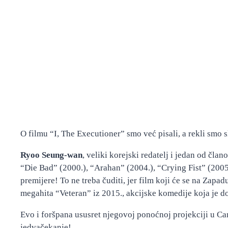
O filmu “I, The Executioner” smo već pisali, a rekli smo s
Ryoo Seung-wan
, veliki korejski redatelj i jedan od čla
“Die Bad” (2000.), “Arahan” (2004.), “Crying Fist” (2005.
premijere! To ne treba čuditi, jer film koji će se na Zapa
megahita “Veteran” iz 2015., akcijske komedije koja je d
Evo i foršpana ususret njegovoj ponoćnoj projekciji u Can
jedvačekanje!