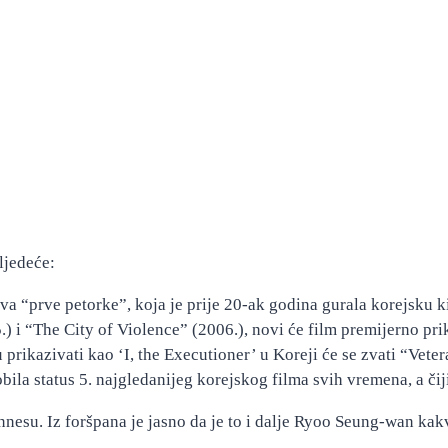
ljedeće:
nova “prve petorke”, koja je prije 20-ak godina gurala korejsku 
) i “The City of Violence” (2006.), novi će film premijerno pri
du prikazivati kao ‘I, the Executioner’ u Koreji će se zvati “Vet
obila status 5. najgledanijeg korejskog filma svih vremena, a 
nesu. Iz foršpana je jasno da je to i dalje Ryoo Seung-wan kakv