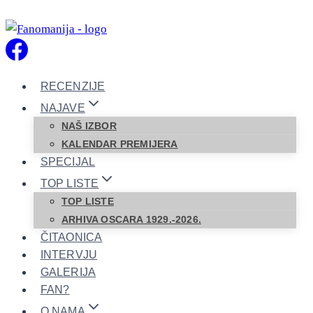
Skip
to
content
RECENZIJE
NAJAVE
NAŠ IZBOR
KALENDAR PREMIJERA
SPECIJAL
TOP LISTE
TOP LISTE
ARHIVA OSCARA 1929.-2026.
ČITAONICA
INTERVJU
GALERIJA
FAN?
O NAMA