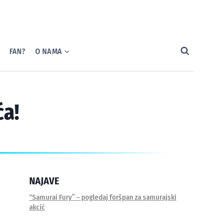
FAN?
O NAMA
ća!
NAJAVE
“Samurai Fury” – pogledaj foršpan za samurajski
akcić