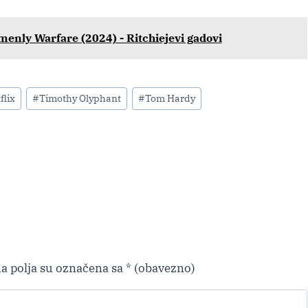
menly Warfare (2024) - Ritchiejevi gadovi
flix
#
Timothy Olyphant
#
Tom Hardy
a polja su označena sa
* (obavezno)