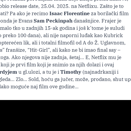
bio release date, 25.04. 2025. na Netflixu. Zašto je to
rati? Pa ako je recimo
Isaac Florentine
za borilački film
 onda je Evans
Sam Peckinpah
današnjice. Frajer je
malo tko u zadnjih 15-ak godina i još k’tome je suludi
o preko 100 dana), ali nije naporni luđak kao Kubrick
pterećen lik, ali i totalni filmofil od A do Ž. Uglavnom,
” franšize, “Hit-Girl”, ali kako ne bi imao final say –
toga. Ako njegova nije zadnja, šetaj… E, Netflix mu je
i je prvi film koji je snimio za njih dolazi i ovaj
rdyjem
u gl.ulozi, a tu je i
Timothy
(najnadrkaniji i
zgleda… Zlo… Sold, hoću ga jučer, može, prodano, shut up
 lako moguće naj film ove godine…