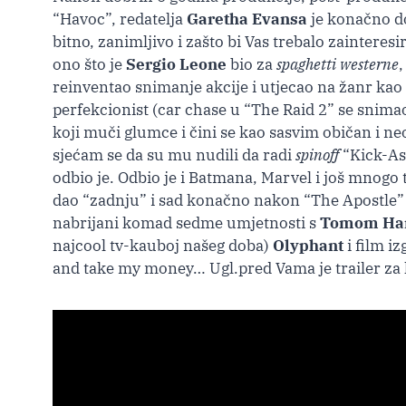
“Havoc”, redatelja
Garetha Evansa
je konačno do
bitno, zanimljivo i zašto bi Vas trebalo zainteresi
ono što je
Sergio Leone
bio za
spaghetti westerne
,
reinventao snimanje akcije i utjecao na žanr kao 
perfekcionist (car chase u “The Raid 2” se snima
koji muči glumce i čini se kao sasvim običan i neo
sjećam se da su mu nudili da radi
spinoff
“Kick-Ass
odbio je. Odbio je i Batmana, Marvel i još mnogo 
dao “zadnju” i sad konačno nakon “The Apostle” koj
nabrijani komad sedme umjetnosti s
Tomom Ha
najcool tv-kauboj našeg doba)
Olyphant
i film i
and take my money… Ugl.pred Vama je trailer za