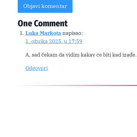
One Comment
Alternative:
Luka Markota
napisao:
1. ožujka 2025. u 17:59
A, sad čekam da vidim kakav će biti kad izađe.
Odgovori