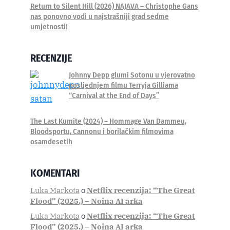
Return to Silent Hill (2026) NAJAVA – Christophe Gans
nas ponovno vodi u najstrašniji grad sedme
umjetnosti!
RECENZIJE
Johnny Depp glumi Sotonu u vjerovatno
posljednjem filmu Terryja Gilliama
“Carnival at the End of Days”
The Last Kumite (2024) – Hommage Van Dammeu,
Bloodsportu, Cannonu i borilačkim filmovima
osamdesetih
KOMENTARI
Luka Markota
o
Netflix recenzija: “The Great
Flood” (2025.) – Noina AI arka
Luka Markota
o
Netflix recenzija: “The Great
Flood” (2025.) – Noina AI arka