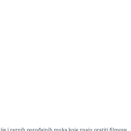
e i raznih porođajnih muka koje znaju pratiti filmove,