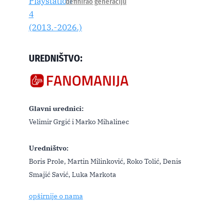
definirao generaciju
UREDNIŠTVO:
Glavni urednici:
Velimir Grgić i Marko Mihalinec
Uredništvo:
Boris Prole, Martin Milinković, Roko Tolić, Denis
Smajić Savić, Luka Markota
opširnije o nama