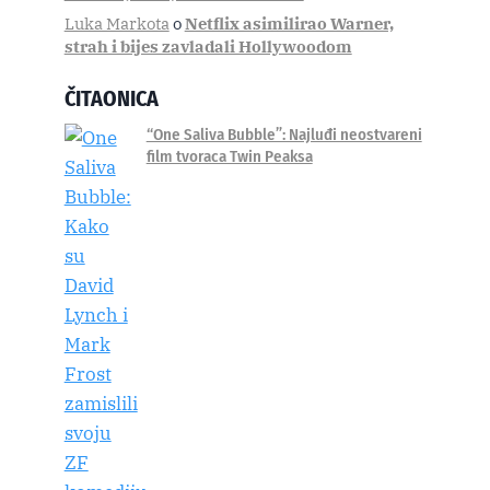
Luka Markota
o
Netflix asimilirao Warner,
strah i bijes zavladali Hollywoodom
ČITAONICA
“One Saliva Bubble”: Najluđi neostvareni
film tvoraca Twin Peaksa