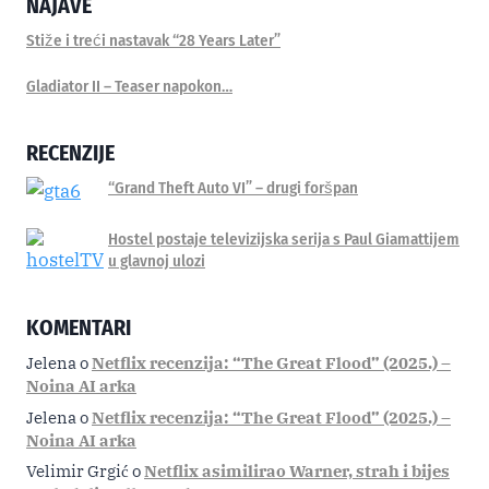
NAJAVE
Stiže i treći nastavak “28 Years Later”
Gladiator II – Teaser napokon…
RECENZIJE
“Grand Theft Auto VI” – drugi foršpan
Hostel postaje televizijska serija s Paul Giamattijem
u glavnoj ulozi
KOMENTARI
Jelena
o
Netflix recenzija: “The Great Flood” (2025.) –
Noina AI arka
Jelena
o
Netflix recenzija: “The Great Flood” (2025.) –
Noina AI arka
Velimir Grgić
o
Netflix asimilirao Warner, strah i bijes