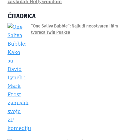
zavladali Hollywoodom
ČITAONICA
“One Saliva Bubble”: Najluđi neostvareni film
tvoraca Twin Peaksa