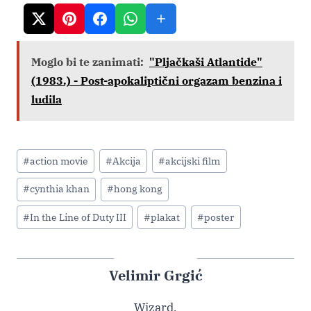
Moglo bi te zanimati:
"Pljačkaši Atlantide"
(1983.) - Post-apokaliptični orgazam benzina i
ludila
Post
#
action movie
#
Akcija
#
akcijski film
Tags:
#
cynthia khan
#
hong kong
#
In the Line of Duty III
#
plakat
#
poster
Velimir Grgić
Wizard.