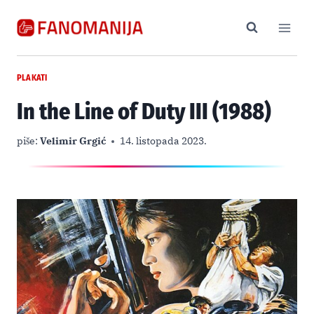
Skip
to
content
PLAKATI
In the Line of Duty III (1988)
piše:
Velimir Grgić
14. listopada 2023.