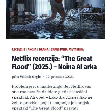
RECENZIJE
AKCIJA
DRAMA
ZNANSTVENA FANTASTIKA
|
|
|
Netflix recenzija: “The Great
Flood” (2025.) – Noina AI arka
piše:
Velimir Grgić
27. prosinca 2025.
Problem jest u marketingu. Jer Netflix vas
stvarno navuče da idete gledati klasični
spektakl. Ali opet – kako drugačije? Ako ne
želite previše spojlati, najbolje je korejski
spektakl “The Great Flood” nazvati