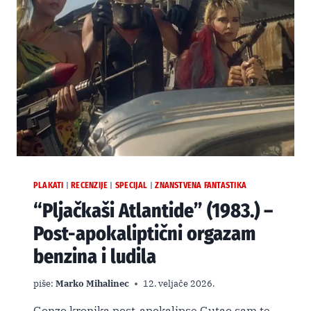
NA
NETFLIXU
PLAKATI
RECENZIJE
SPECIJAL
ZNANSTVENA FANTASTIKA
|
|
|
“Pljačkaši Atlantide” (1983.) –
Post-apokaliptični orgazam
benzina i ludila
piše:
Marko Mihalinec
12. veljače 2026.
Gonzo kronika post-apokalipse Gutao sam te