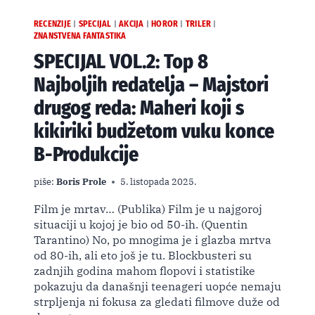
RECENZIJE
SPECIJAL
AKCIJA
HOROR
TRILER
|
|
|
|
|
ZNANSTVENA FANTASTIKA
SPECIJAL VOL.2: Top 8
Najboljih redatelja – Majstori
drugog reda: Maheri koji s
kikiriki budžetom vuku konce
B-Produkcije
piše:
Boris Prole
5. listopada 2025.
Film je mrtav… (Publika) Film je u najgoroj
situaciji u kojoj je bio od 50-ih. (Quentin
Tarantino) No, po mnogima je i glazba mrtva
od 80-ih, ali eto još je tu. Blockbusteri su
zadnjih godina mahom flopovi i statistike
pokazuju da današnji teenageri uopće nemaju
strpljenja ni fokusa za gledati filmove duže od