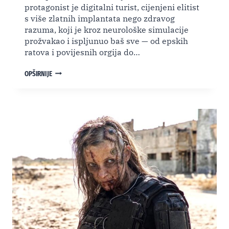
protagonist je digitalni turist, cijenjeni elitist
s više zlatnih implantata nego zdravog
razuma, koji je kroz neurološke simulacije
prožvakao i ispljunuo baš sve — od epskih
ratova i povijesnih orgija do…
“POMEGRANATE”
OPŠIRNIJE
(2026):
AI
EGZISTENCIJALNI
TRIP
U
TIJELU
MUHE