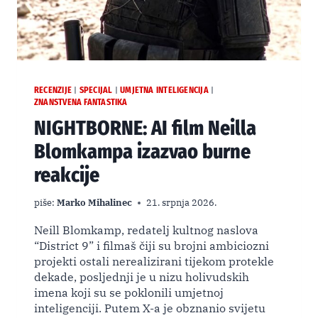
RECENZIJE
SPECIJAL
UMJETNA INTELIGENCIJA
|
|
|
ZNANSTVENA FANTASTIKA
NIGHTBORNE: AI film Neilla
Blomkampa izazvao burne
reakcije
piše:
Marko Mihalinec
21. srpnja 2026.
Neill Blomkamp, redatelj kultnog naslova
“District 9” i filmaš čiji su brojni ambiciozni
projekti ostali nerealizirani tijekom protekle
dekade, posljednji je u nizu holivudskih
imena koji su se poklonili umjetnoj
inteligenciji. Putem X-a je obznanio svijetu