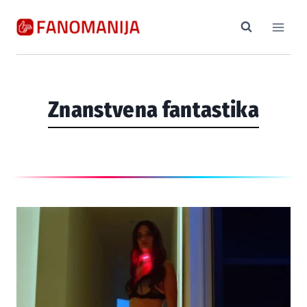
Skip
to
content
Znanstvena fantastika