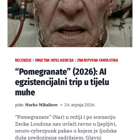
RECENZIJE
UMJETNA INTELIGENCIJA
ZNANSTVENA FANTASTIKA
|
|
“Pomegranate” (2026): AI
egzistencijalni trip u tijelu
muhe
piše:
Marko Mihalinec
24. srpnja 2026.
“Pomegranate” (Nar) u režiji i po scenariju
Zacka Londona nas uvlači ravno u ljepljivi,
neuro-cyberpunk pakao u kojem je ljudska
duša predozirana sadržajem. Glavni