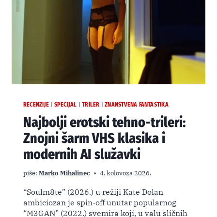
RECENZIJE
SPECIJAL
TRILER
ZNANSTVENA FANTASTIKA
|
|
|
Najbolji erotski tehno-trileri:
Znojni šarm VHS klasika i
modernih AI služavki
piše:
Marko Mihalinec
4. kolovoza 2026.
“Soulm8te” (2026.) u režiji Kate Dolan
ambiciozan je spin-off unutar popularnog
“M3GAN” (2022.) svemira koji, u valu sličnih