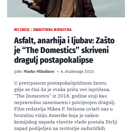
RECENZIJE
ZNANSTVENA FANTASTIKA
|
Asfalt, anarhija i ljubav: Zašto
je “The Domestics” skriveni
dragulj postapokalipse
piše:
Marko Mihalinec
6. studenoga 2025.
U pretrpanom postapokaliptičnom žanru,
gdje se čini da je svaka priča već ispričana,
“The Domestics” iz 2018. godine stoji kao
nepravedno zanemaren i potcijenjen dragulj.
Film redatelja Mikea P. Nelsona uvlači nas u
brutalnu viziju Amerike koja je nakon
kemijskog napada vlastite vlade postala Divlji
zapad podijeljen na teritorije sadističkih