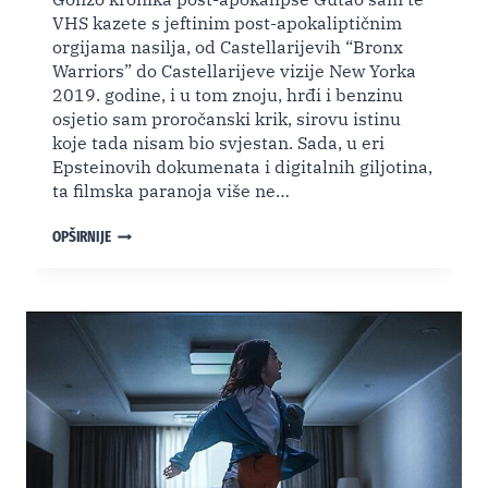
VHS kazete s jeftinim post-apokaliptičnim
orgijama nasilja, od Castellarijevih “Bronx
Warriors” do Castellarijeve vizije New Yorka
2019. godine, i u tom znoju, hrđi i benzinu
osjetio sam proročanski krik, sirovu istinu
koje tada nisam bio svjestan. Sada, u eri
Epsteinovih dokumenata i digitalnih giljotina,
ta filmska paranoja više ne…
“PLJAČKAŠI
OPŠIRNIJE
ATLANTIDE”
(1983.)
–
POST-
APOKALIPTIČNI
ORGAZAM
BENZINA
I
LUDILA