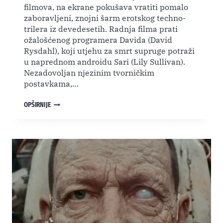
filmova, na ekrane pokušava vratiti pomalo
zaboravljeni, znojni šarm erotskog techno-
trilera iz devedesetih. Radnja filma prati
ožalošćenog programera Davida (David
Rysdahl), koji utjehu za smrt supruge potraži
u naprednom androidu Sari (Lily Sullivan).
Nezadovoljan njezinim tvorničkim
postavkama,…
NAJBOLJI
OPŠIRNIJE
EROTSKI
TEHNO-
TRILERI:
ZNOJNI
ŠARM
VHS
KLASIKA
I
MODERNIH
AI
SLUŽAVKI