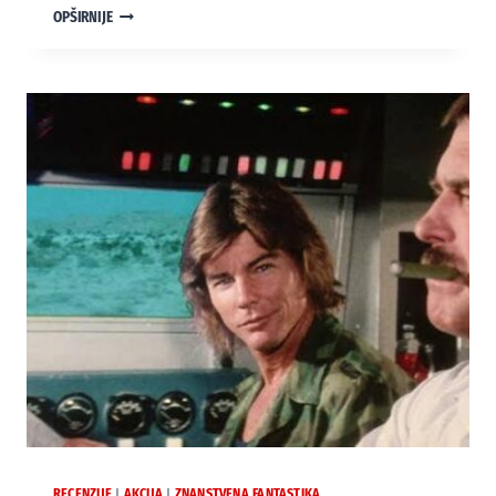
“VODENI
OPŠIRNIJE
SVIJET”
(1995)
[THE
ULYSSES
CUT]
RECENZIJE
AKCIJA
ZNANSTVENA FANTASTIKA
|
|