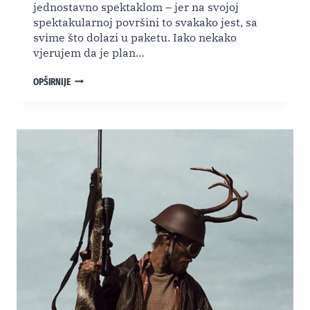
jednostavno spektaklom – jer na svojoj
spektakularnoj površini to svakako jest, sa
svime što dolazi u paketu. Iako nekako
vjerujem da je plan…
NETFLIX
OPŠIRNIJE
RECENZIJA:
“THE
GREAT
FLOOD”
(2025.)
–
NOINA
AI
ARKA