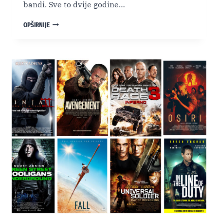
bandi. Sve to dvije godine…
ASFALT,
OPŠIRNIJE
ANARHIJA
I
LJUBAV:
ZAŠTO
JE
“THE
DOMESTICS”
SKRIVENI
DRAGULJ
POSTAPOKALIPSE