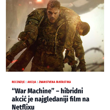
SYN” (1983.):
ŽANROVSKI
SINKRETIZAM
RECENZIJE
AKCIJA
ZNANSTVENA FANTASTIKA
|
|
“War Machine” – hibridni
akcić je najgledaniji film na
Netflixu