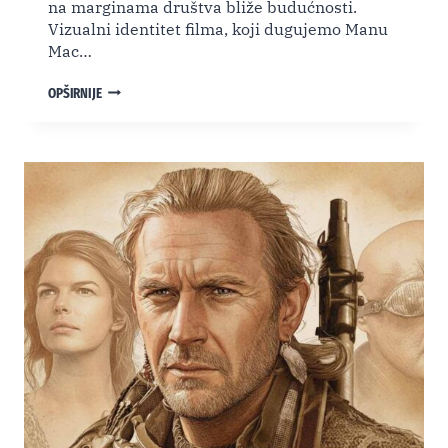
na marginama društva bliže budućnosti.
Vizualni identitet filma, koji dugujemo Manu
Mac…
“THE
OPŠIRNIJE
PATCHWRIGHT”
(2026.):
IREVERZIBILNOST
LJUDSKE
FRAGILNOSTI