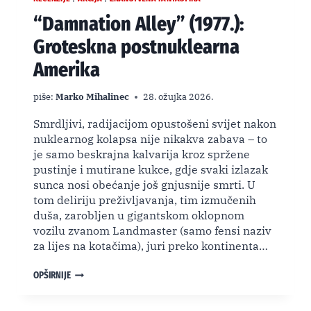
“Damnation Alley” (1977.):
Groteskna postnuklearna
Amerika
piše:
Marko Mihalinec
28. ožujka 2026.
Smrdljivi, radijacijom opustošeni svijet nakon
nuklearnog kolapsa nije nikakva zabava – to
je samo beskrajna kalvarija kroz spržene
pustinje i mutirane kukce, gdje svaki izlazak
sunca nosi obećanje još gnjusnije smrti. U
tom deliriju preživljavanja, tim izmučenih
duša, zarobljen u gigantskom oklopnom
vozilu zvanom Landmaster (samo fensi naziv
za lijes na kotačima), juri preko kontinenta…
“DAMNATION
OPŠIRNIJE
ALLEY”
(1977.):