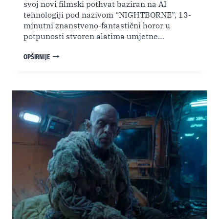
svoj novi filmski pothvat baziran na AI
tehnologiji pod nazivom “NIGHTBORNE”, 13-
minutni znanstveno-fantastični horor u
potpunosti stvoren alatima umjetne…
NIGHTBORNE:
OPŠIRNIJE
AI
FILM
NEILLA
BLOMKAMPA
IZAZVAO
BURNE
REAKCIJE