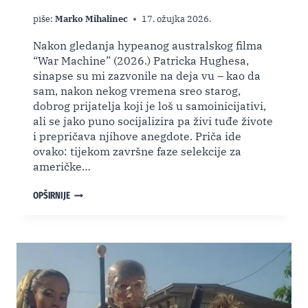
piše:
Marko Mihalinec
17. ožujka 2026.
Nakon gledanja hypeanog australskog filma
“War Machine” (2026.) Patricka Hughesa,
sinapse su mi zazvonile na deja vu – kao da
sam, nakon nekog vremena sreo starog,
dobrog prijatelja koji je loš u samoinicijativi,
ali se jako puno socijalizira pa živi tuđe živote
i prepričava njihove anegdote. Priča ide
ovako: tijekom završne faze selekcije za
američke…
“WAR
OPŠIRNIJE
MACHINE”
–
HIBRIDNI
AKCIĆ
JE
NAJGLEDANIJI
FILM