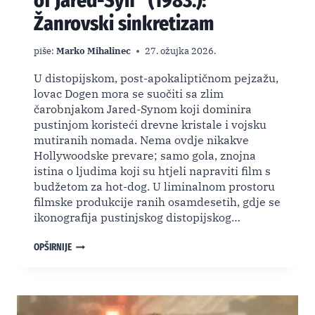
of Jared-Syn” (1983.):
Žanrovski sinkretizam
piše:
Marko Mihalinec
27. ožujka 2026.
U distopijskom, post-apokaliptičnom pejzažu,
lovac Dogen mora se suočiti sa zlim
čarobnjakom Jared-Synom koji dominira
pustinjom koristeći drevne kristale i vojsku
mutiranih nomada. Nema ovdje nikakve
Hollywoodske prevare; samo gola, znojna
istina o ljudima koji su htjeli napraviti film s
budžetom za hot-dog. U liminalnom prostoru
filmske produkcije ranih osamdesetih, gdje se
ikonografija pustinjskog distopijskog…
“METALSTORM:
OPŠIRNIJE
THE
DESTRUCTION
OF
JARED-