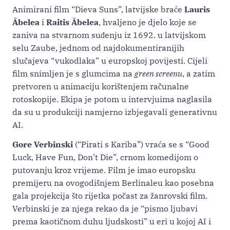
Animirani film “Dieva Suns”, latvijske braće
Lauris
Ābelea
i
Raitis Ābelea
, hvaljeno je djelo koje se
zaniva na stvarnom suđenju iz 1692. u latvijskom
selu Zaube, jednom od najdokumentiranijih
slučajeva “vukodlaka” u europskoj povijesti. Cijeli
film snimljen je s glumcima na
green screenu
, a zatim
pretvoren u animaciju korištenjem računalne
rotoskopije. Ekipa je potom u intervjuima naglasila
da su u produkciji namjerno izbjegavali generativnu
AI.
Gore Verbinski
(“Pirati s Kariba”) vraća se s “Good
Luck, Have Fun, Don’t Die”, crnom komedijom o
putovanju kroz vrijeme. Film je imao europsku
premijeru na ovogodišnjem Berlinaleu kao posebna
gala projekcija što rijetka počast za žanrovski film.
Verbinski je za njega rekao da je “pismo ljubavi
prema kaotičnom duhu ljudskosti” u eri u kojoj AI i