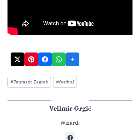
Post
#
Fantastic Zagreb
#
festival
Tags:
Velimir Grgić
Wizard.