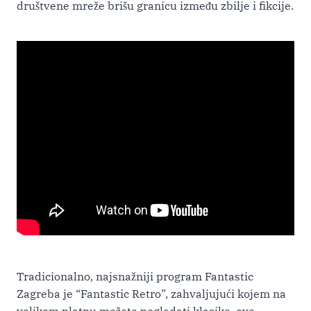
društvene mreže brišu granicu između zbilje i fikcije.
Tradicionalno, najsnažniji program Fantastic
Zagreba je “Fantastic Retro”, zahvaljujući kojem na