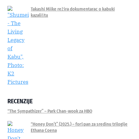
Takashi Miike režira dokumentarac o kabuki
kazalištu
RECENZIJE
“The Sympathizer” – Park Chan-wook za HBO
“Honey Don’t” (2025.) – foršpan za sredinu trilogije
Ethana Coena