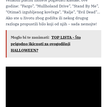
velikom platnu možete pogledati klasike, ove
godine: “Fargo”, “Mullholand Drive”, “Stand By Me”,
“Otimači izgubljenog kovčega”, “Ralje”, “Evil Dead”…
Ako ste u životu zbog godišta ili nekog drugog
razloga propustili bilo koji od njih – sada nemojte!
Moglo bi te zanimati:
TOP LISTA - Što
prigodno škicnuti za ovogodišnji
HALLOWEEN?