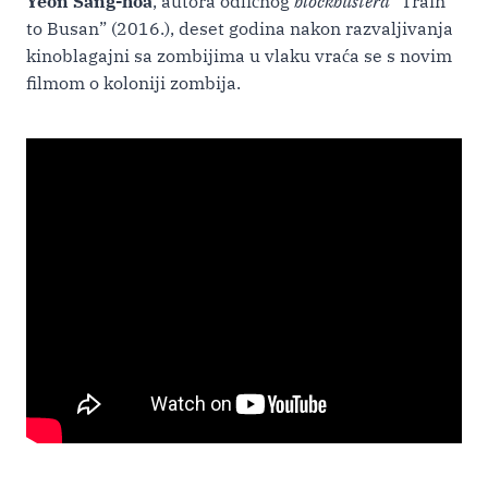
Yeon Sang-hoa
, autora odličnog
blockbustera
“Train
to Busan” (2016.), deset godina nakon razvaljivanja
kinoblagajni sa zombijima u vlaku vraća se s novim
filmom o koloniji zombija.