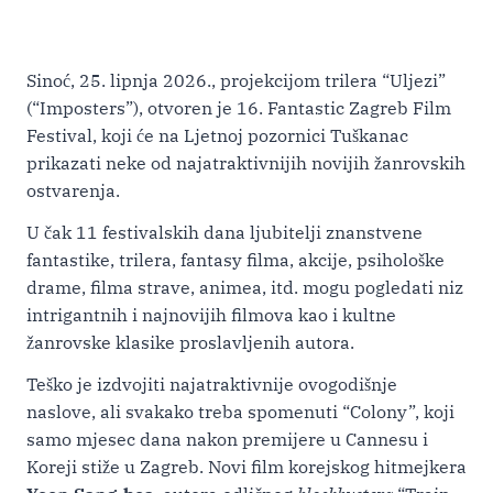
Sinoć, 25. lipnja 2026., projekcijom trilera “Uljezi”
(“Imposters”), otvoren je 16. Fantastic Zagreb Film
Festival, koji će na Ljetnoj pozornici Tuškanac
prikazati neke od najatraktivnijih novijih žanrovskih
ostvarenja.
U čak 11 festivalskih dana ljubitelji znanstvene
fantastike, trilera, fantasy filma, akcije, psihološke
drame, filma strave, animea, itd. mogu pogledati niz
intrigantnih i najnovijih filmova kao i kultne
žanrovske klasike proslavljenih autora.
Teško je izdvojiti najatraktivnije ovogodišnje
naslove, ali svakako treba spomenuti “Colony”, koji
samo mjesec dana nakon premijere u Cannesu i
Koreji stiže u Zagreb. Novi film korejskog hitmejkera