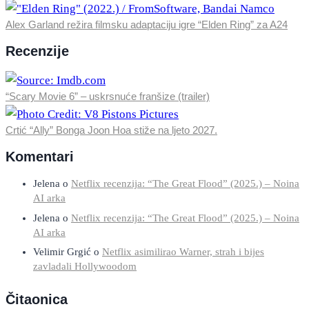
Alex Garland režira filmsku adaptaciju igre “Elden Ring” za A24
Recenzije
“Scary Movie 6” – uskrsnuće franšize (trailer)
Crtić “Ally” Bonga Joon Hoa stiže na ljeto 2027.
Komentari
Jelena
o
Netflix recenzija: “The Great Flood” (2025.) – Noina
AI arka
Jelena
o
Netflix recenzija: “The Great Flood” (2025.) – Noina
AI arka
Velimir Grgić
o
Netflix asimilirao Warner, strah i bijes
zavladali Hollywoodom
Čitaonica