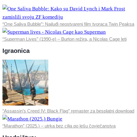
“One Saliva Bubble”: Najluđi neostvareni film tvoraca Twin Peaksa
“Superman Lives” (1990-e) – Burton režira, a Nicolas Cage leti
Igraonica
“Assassin’s Creed IV: Black Flag” remaster za besplatni download
“Marathon” (2025.) – utrka bez cilja po lešu čovječanstva