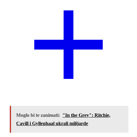
Moglo bi te zanimati:
"In the Grey": Ritchie,
Cavill i Gyllenhaal ukrali milijarde