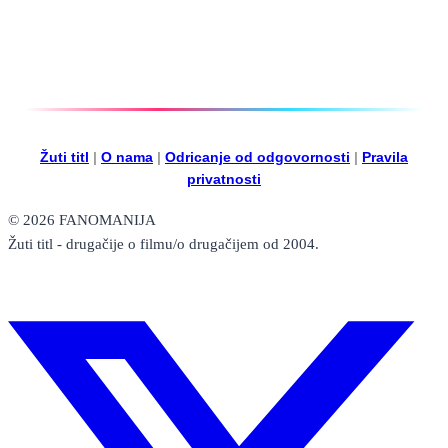
Žuti titl
|
O nama
|
Odricanje od odgovornosti
|
Pravila
privatnosti
© 2026 FANOMANIJA
Žuti titl - drugačije o filmu/o drugačijem od 2004.