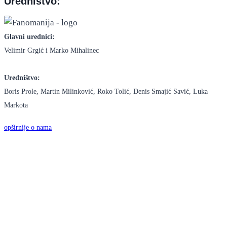
Uredništvo:
Glavni urednici:
Velimir Grgić i Marko Mihalinec
Uredništvo:
Boris Prole, Martin Milinković, Roko Tolić, Denis Smajić Savić, Luka
Markota
opširnije o nama