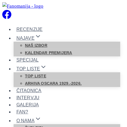
Skip
to
content
RECENZIJE
NAJAVE
NAŠ IZBOR
KALENDAR PREMIJERA
SPECIJAL
TOP LISTE
TOP LISTE
ARHIVA OSCARA 1929.-2026.
ČITAONICA
INTERVJU
GALERIJA
FAN?
O NAMA