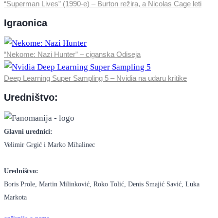
“Superman Lives” (1990-e) – Burton režira, a Nicolas Cage leti
Igraonica
“Nekome: Nazi Hunter” – ciganska Odiseja
Deep Learning Super Sampling 5 – Nvidia na udaru kritike
Uredništvo:
Glavni urednici:
Velimir Grgić i Marko Mihalinec
Uredništvo:
Boris Prole, Martin Milinković, Roko Tolić, Denis Smajić Savić, Luka
Markota