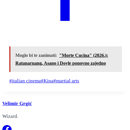
Moglo bi te zanimati:
"Morte Cucina" (2026.):
Ratanaruang, Asano i Doyle ponovno zajedno
Post
#
italian cinema
#
Kina
#
martial arts
Tags:
Velimir Grgić
Wizard.