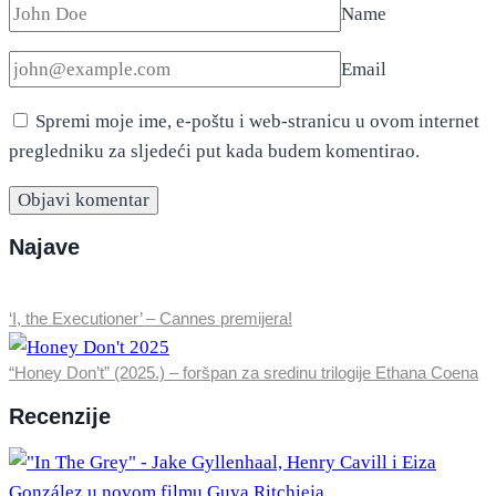
Name
Email
Spremi moje ime, e-poštu i web-stranicu u ovom internet
pregledniku za sljedeći put kada budem komentirao.
Najave
‘I, the Executioner’ – Cannes premijera!
“Honey Don’t” (2025.) – foršpan za sredinu trilogije Ethana Coena
Recenzije