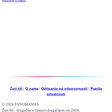
opširnije o nama
Žuti titl
|
O nama
|
Odricanje od odgovornosti
|
Pravila
privatnosti
© 2026 FANOMANIJA
Žuti titl - drugačije o filmu/o drugačijem od 2004.