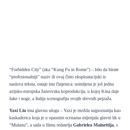
“Forbidden City” (aka “Kung Fu in Rome”) – bilo da birate
“profesionalniji” naziv ili ovaj čisto eksploatacijski iz
naslova teksta, ostaje ista činjenica: snimljena je još jedna
azijsko-europska žanrovska koprodukcija, u kojoj Kina daje
šake i noge, a Italija scenografiju svojih drevnih pejzaža.
Yaxi Liu
ima glavnu ulogu – Yaxi je možda najpoznatija kao
kaskaderica koja je u opasnim scenama mijenjala glavni lik u
“Mulanu”, a sada u filmu redatelja
Gabrielea Mainettija
, s