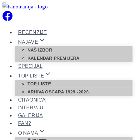
Skip
to
content
RECENZIJE
NAJAVE
NAŠ IZBOR
KALENDAR PREMIJERA
SPECIJAL
TOP LISTE
TOP LISTE
ARHIVA OSCARA 1929.-2026.
ČITAONICA
INTERVJU
GALERIJA
FAN?
O NAMA