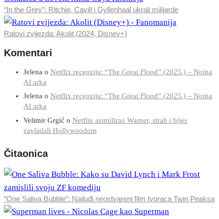
“In the Grey”: Ritchie, Cavill i Gyllenhaal ukrali milijarde
Ratovi zvijezda: Akolit (2024, Disney+)
Komentari
Jelena
o
Netflix recenzija: “The Great Flood” (2025.) – Noina
AI arka
Jelena
o
Netflix recenzija: “The Great Flood” (2025.) – Noina
AI arka
Velimir Grgić
o
Netflix asimilirao Warner, strah i bijes
zavladali Hollywoodom
Čitaonica
“One Saliva Bubble”: Najluđi neostvareni film tvoraca Twin Peaksa