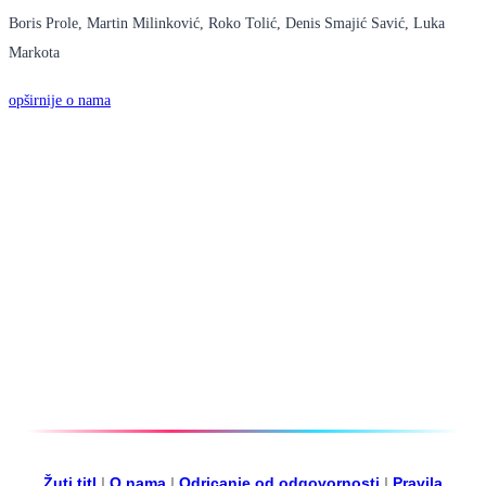
Boris Prole, Martin Milinković, Roko Tolić, Denis Smajić Savić, Luka
Markota
opširnije o nama
Žuti titl
|
O nama
|
Odricanje od odgovornosti
|
Pravila