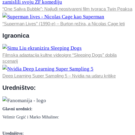
“One Saliva Bubble”: Najluđi neostvareni film tvoraca Twin Peaksa
“Superman Lives” (1990-e) – Burton režira, a Nicolas Cage leti
Igraonica
Filmska adaptacija kultne videoigre “Sleeping Dogs” dobila
scenarij
Deep Learning Super Sampling 5 – Nvidia na udaru kritike
Uredništvo:
Glavni urednici:
Velimir Grgić i Marko Mihalinec
Uredništvo: