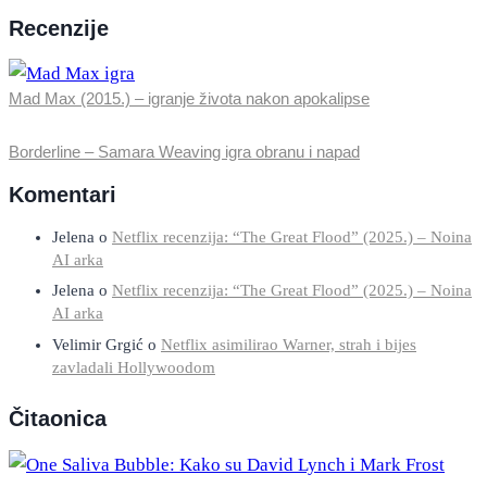
Recenzije
Mad Max (2015.) – igranje života nakon apokalipse
Borderline – Samara Weaving igra obranu i napad
Komentari
Jelena
o
Netflix recenzija: “The Great Flood” (2025.) – Noina
AI arka
Jelena
o
Netflix recenzija: “The Great Flood” (2025.) – Noina
AI arka
Velimir Grgić
o
Netflix asimilirao Warner, strah i bijes
zavladali Hollywoodom
Čitaonica