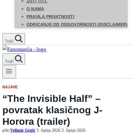
ŽUTI TITL
O NAMA
PRAVILA PRIVATNOSTI
ODRICANJE OD ODGOVORNOSTI (DISCLAIMER)
Traži
Traži
NAJAVE
“The Invisible Half” –
povratak klasičnog J-
Horora (trailer)
piše:
Velimir Grgić
3. lipnja 2026.
3. lipnja 2026.