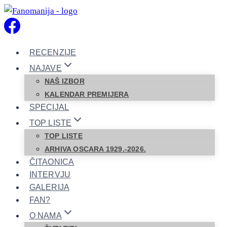
Skip
to
content
RECENZIJE
NAJAVE
NAŠ IZBOR
KALENDAR PREMIJERA
SPECIJAL
TOP LISTE
TOP LISTE
ARHIVA OSCARA 1929.-2026.
ČITAONICA
INTERVJU
GALERIJA
FAN?
O NAMA