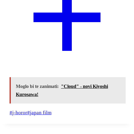
Moglo bi te zanimati:
"Cloud" - novi Kiyoshi
Kurosawa!
Post
#
j-horor
#
japan film
Tags: