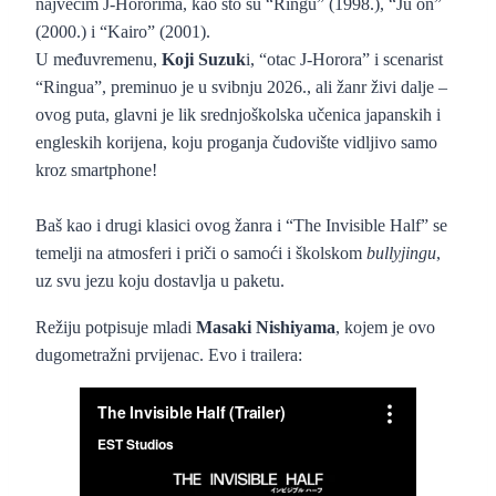
najvećim J-Hororima, kao što su “Ringu” (1998.), “Ju on”
(2000.) i “Kairo” (2001).
U međuvremenu,
Koji Suzuk
i, “otac J-Horora” i scenarist
“Ringua”, preminuo je u svibnju 2026., ali žanr živi dalje –
ovog puta, glavni je lik srednjoškolska učenica japanskih i
engleskih korijena, koju proganja čudovište vidljivo samo
kroz smartphone!
Baš kao i drugi klasici ovog žanra i “The Invisible Half” se
temelji na atmosferi i priči o samoći i školskom
bullyjingu
,
uz svu jezu koju dostavlja u paketu.
Režiju potpisuje mladi
Masaki Nishiyama
, kojem je ovo
dugometražni prvijenac. Evo i trailera: