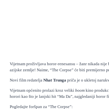
Vijetnam proživljava horor-renesansu – žanr nikada nije b
azijske zemlje! Naime, “The Corpse” će biti premijerno pr
Novi film redatelja
Nhat Trunga
priča je o ukletoj naruk
Vijetnam općenito prolazi kroz veliki
boom
kino produkci
horori kao što je lanjski hit “Ma Da”, najgledaniji horor f
Pogledajte foršpan za “The Corpse”: