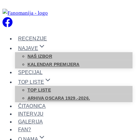
Skip
to
content
RECENZIJE
NAJAVE
NAŠ IZBOR
KALENDAR PREMIJERA
SPECIJAL
TOP LISTE
TOP LISTE
ARHIVA OSCARA 1929.-2026.
ČITAONICA
INTERVJU
GALERIJA
FAN?
O NAMA