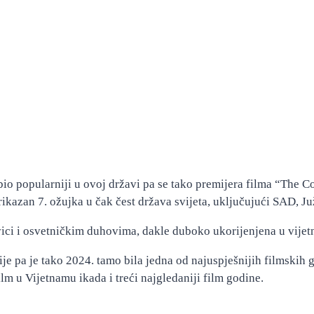
io popularniji u ovoj državi pa se tako premijera filma “The C
ikazan 7. ožujka u čak čest država svijeta, uključujući SAD, Ju
vici i osvetničkim duhovima, dakle duboko ukorijenjena u vije
je pa je tako 2024. tamo bila jedna od najuspješnijih filmskih
ilm u Vijetnamu ikada i treći najgledaniji film godine.