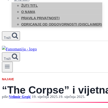
ŽUTI TITL
O NAMA
PRAVILA PRIVATNOSTI
ODRICANJE OD ODGOVORNOSTI (DISCLAIMER)
Traži
Traži
NAJAVE
“The Corpse” i vijet
piše:
Velimir Grgić
19. siječnja 2025.
19. siječnja 2025.