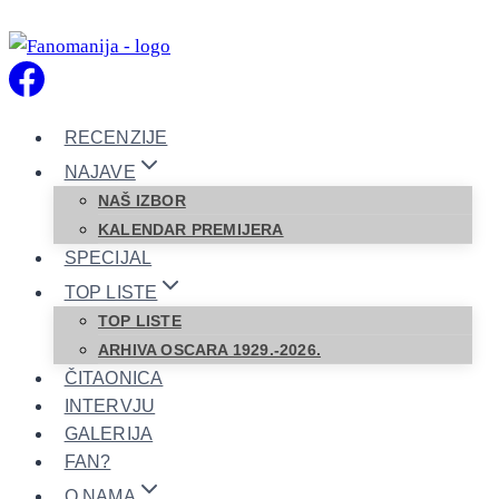
Skip
to
content
RECENZIJE
NAJAVE
NAŠ IZBOR
KALENDAR PREMIJERA
SPECIJAL
TOP LISTE
TOP LISTE
ARHIVA OSCARA 1929.-2026.
ČITAONICA
INTERVJU
GALERIJA
FAN?
O NAMA