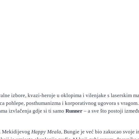
ralne izbore, kvazi-heroje u oklopima i vilenjake s laserskim 
bnica pohlepe, posthumanizma i korporativnog ugovora s vragom
ama izvlačenja gdje si ti samo
Runner
– a sve što postoji izmeđ
iz Mekidijevog
Happy Meala
, Bungie je već bio zakucao svoje i