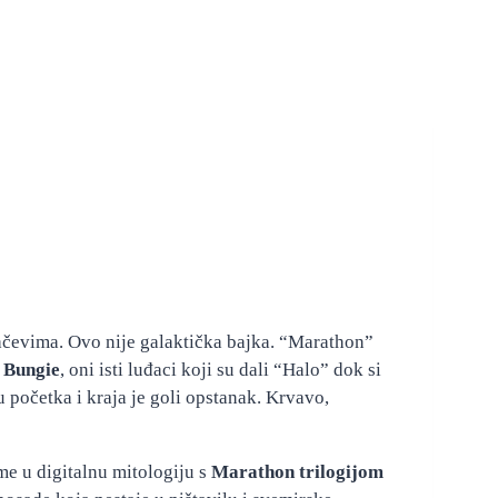
mačevima. Ovo nije galaktička bajka. “Marathon”
.
Bungie
, oni isti luđaci koji su dali “Halo” dok si
u početka i kraja je goli opstanak. Krvavo,
me u digitalnu mitologiju s
Marathon trilogijom