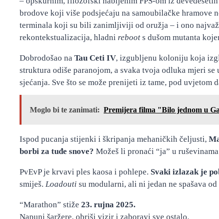
– opskurnim, filozofski nabijenim FPS-om iz devedesetih 
brodove koji više podsjećaju na samoubilačke hramove neg
terminala koji su bili zanimljiviji od oružja – i ono najv
rekontekstualizacija, hladni
reboot
s dušom mutanta kojem s
Dobrodošao na
Tau Ceti IV
, izgubljenu koloniju koja izg
struktura odiše paranojom, a svaka tvoja odluka mjeri se u 
sjećanja. Sve što se može prenijeti iz tame, pod uvjetom 
Moglo bi te zanimati:
Premijera filma "Bilo jednom u G
Ispod pucanja stijenki i škripanja mehaničkih čeljusti,
Ma
borbi za tuđe snove?
Možeš li pronaći “ja” u ruševinama c
PvEvP je krvavi ples kaosa i pohlepe.
Svaki izlazak je po
smiješ.
Loadouti
su modularni, ali ni jedan ne spašava od
“Marathon” stiže
23. rujna 2025.
Napuni šaržere, obriši vizir i zaboravi sve ostalo.