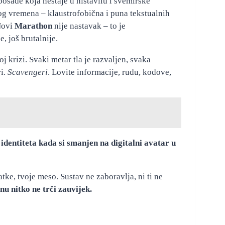
osade koja nestaje u ništavilu i svemirske
og vremena – klaustrofobična i puna tekstualnih
 Novi
Marathon
nije nastavak – to je
, još brutalnije.
j krizi. Svaki metar tla je razvaljen, svaka
ri.
Scavengeri
. Lovite informacije, rudu, kodove,
 identiteta kada si smanjen na digitalni avatar u
atke, tvoje meso. Sustav ne zaboravlja, ni ti ne
u nitko ne trči zauvijek.