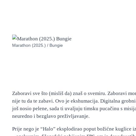
Marathon (2025.) / Bungie
Zaboravi sve što (misliš da) znaš o svemiru. Zaboravi mo
nije tu da te zabavi. Ovo je ekshumacija. Digitalna gro
još nosio pelene, sada ti uvaljuju timsku pucačinu s misij
neuredno i bezglavo preživljavanje.
Prije nego je “Halo” eksplodirao poput božićne kuglice 