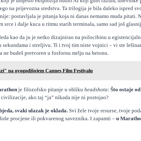
koji je umjesto eksplozija nudio AI koji gubi razum, dnevnike p
o na prijevozna sredstva. Ta trilogija je bila daleko ispred sv
ažnije: postavljala je pitanja koja ni danas nemamo muda pitati.
rce i dalje kuca u ritmu starih terminala, samo sad još glasnije
leda kao da ju je netko dizajnirao na psilocibinu u egistencijalno
sekundama i streljivu. Ti i tvoj tim niste vojnici – vi ste lešina
da ne budeš pretvoren u fosfornu mrlju na betonu.
azi" na ovogodišnjem Cannes Film Festivalu
rathon
je filozofsko pitanje u obliku
headshota
:
Što ostaje od
ivilizacije, ako taj “ja” nikada nije ni postojao?
bjeda, svaki ulazak je oklada.
Svi žele tvoje resurse, tvoje pod
 loše procjene ili pokvarenog saveznika. I zapamti –
u Marathon