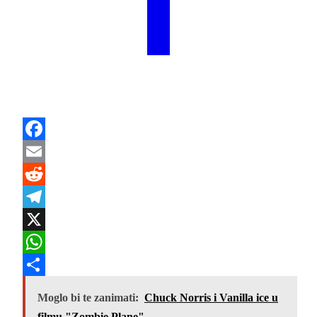
Facebook
Email
Reddit
Telegram
X
WhatsApp
Share
Moglo bi te zanimati:
Chuck Norris i Vanilla ice u
filmu "Zombie Plane"