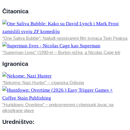
Čitaonica
“One Saliva Bubble”: Najluđi neostvareni film tvoraca Twin Peaksa
“Superman Lives” (1990-e) – Burton režira, a Nicolas Cage leti
Igraonica
“Nekome: Nazi Hunter” – ciganska Odiseja
“Huntdown: Overtime” – prekovremeni cyberpunk lovac na
pikselirane glave
Uredništvo: