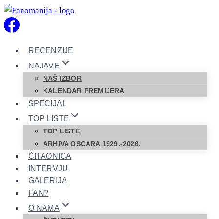
Skip
to
content
RECENZIJE
NAJAVE
NAŠ IZBOR
KALENDAR PREMIJERA
SPECIJAL
TOP LISTE
TOP LISTE
ARHIVA OSCARA 1929.-2026.
ČITAONICA
INTERVJU
GALERIJA
FAN?
O NAMA