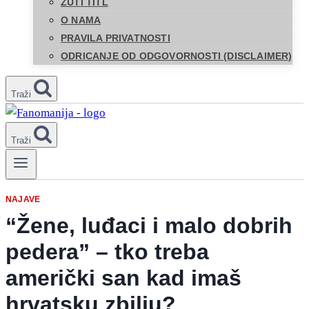
ŽUTI TITL
O NAMA
PRAVILA PRIVATNOSTI
ODRICANJE OD ODGOVORNOSTI (DISCLAIMER)
Traži
Traži
NAJAVE
“Žene, luđaci i malo dobrih
pedera” – tko treba
američki san kad imaš
hrvatsku zbilju?