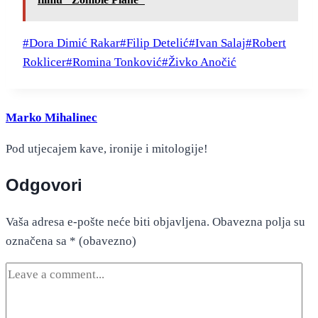
Post
#
Dora Dimić Rakar
#
Filip Detelić
#
Ivan Salaj
#
Robert
Tags:
Roklicer
#
Romina Tonković
#
Živko Anočić
Marko Mihalinec
Pod utjecajem kave, ironije i mitologije!
Odgovori
Vaša adresa e-pošte neće biti objavljena.
Obavezna polja su
označena sa
* (obavezno)