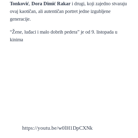
Tonković
,
Dora Dimić Rakar
i drugi, koji zajedno stvaraju
ovaj kaotičan, ali autentičan portret jedne izgubljene
generacije.
“Žene, luđaci i malo dobrih pedera” je od 9. listopada u
kinima
https://youtu.be/w0lH1DpCXNk