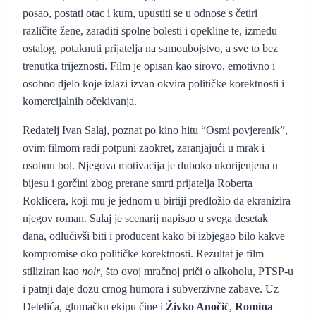
posao, postati otac i kum, upustiti se u odnose s četiri
različite žene, zaraditi spolne bolesti i opekline te, između
ostalog, potaknuti prijatelja na samoubojstvo, a sve to bez
trenutka trijeznosti. Film je opisan kao sirovo, emotivno i
osobno djelo koje izlazi izvan okvira političke korektnosti i
komercijalnih očekivanja.
Redatelj Ivan Salaj, poznat po kino hitu “Osmi povjerenik”,
ovim filmom radi potpuni zaokret, zaranjajući u mrak i
osobnu bol. Njegova motivacija je duboko ukorijenjena u
bijesu i gorčini zbog prerane smrti prijatelja Roberta
Roklicera, koji mu je jednom u birtiji predložio da ekranizira
njegov roman. Salaj je scenarij napisao u svega desetak
dana, odlučivši biti i producent kako bi izbjegao bilo kakve
kompromise oko političke korektnosti. Rezultat je film
stiliziran kao
noir
, što ovoj mračnoj priči o alkoholu, PTSP-u
i patnji daje dozu crnog humora i subverzivne zabave. Uz
Detelića, glumačku ekipu čine i
Živko Anočić
,
Romina