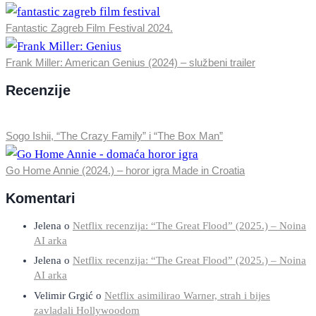
Fantastic Zagreb Film Festival 2024.
Frank Miller: American Genius (2024) – službeni trailer
Recenzije
Sogo Ishii, “The Crazy Family” i “The Box Man”
Go Home Annie (2024.) – horor igra Made in Croatia
Komentari
Jelena
o
Netflix recenzija: “The Great Flood” (2025.) – Noina
AI arka
Jelena
o
Netflix recenzija: “The Great Flood” (2025.) – Noina
AI arka
Velimir Grgić
o
Netflix asimilirao Warner, strah i bijes
zavladali Hollywoodom