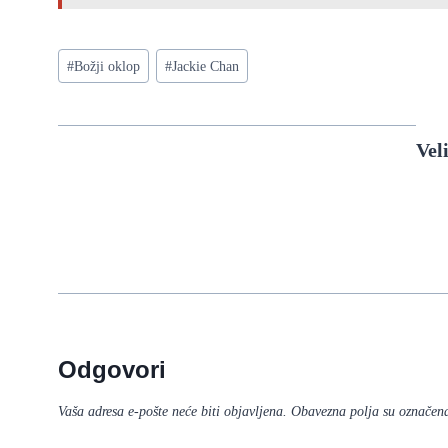
Post
#
Božji oklop
#
Jackie Chan
Tags:
Vel
Odgovori
Vaša adresa e-pošte neće biti objavljena.
Obavezna polja su označen