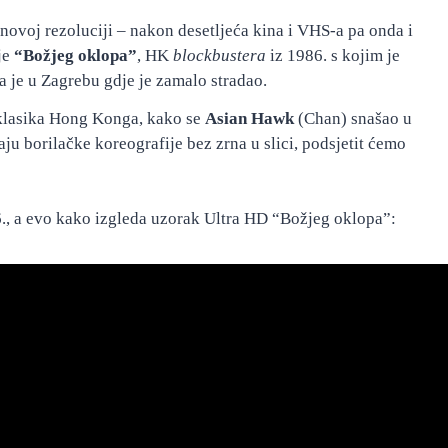
 novoj rezoluciji – nakon desetljeća kina i VHS-a pa onda i
je
“Božjeg oklopa”
, HK
blockbustera
iz 1986. s kojim je
a je u Zagrebu gdje je zamalo stradao.
klasika Hong Konga, kako se
Asian Hawk
(Chan) snašao u
ju borilačke koreografije bez zrna u slici, podsjetit ćemo
6., a evo kako izgleda uzorak Ultra HD “Božjeg oklopa”: