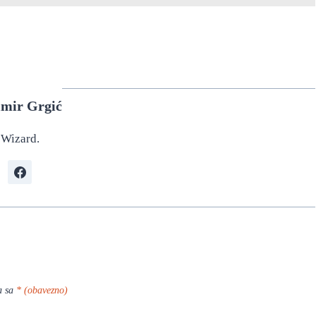
imir Grgić
Wizard.
a sa
* (obavezno)