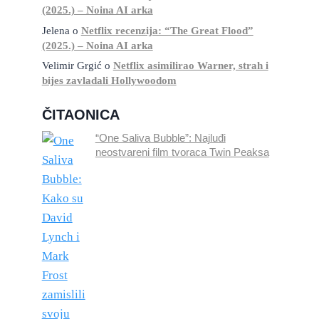
(2025.) – Noina AI arka
Jelena
o
Netflix recenzija: “The Great Flood”
(2025.) – Noina AI arka
Velimir Grgić
o
Netflix asimilirao Warner, strah i
bijes zavladali Hollywoodom
ČITAONICA
“One Saliva Bubble”: Najluđi
neostvareni film tvoraca Twin Peaksa