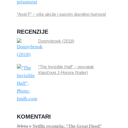
“Axel F” – više akcije i sasvim dovoljno humora!
RECENZIJE
Donnybrook (2018)
“The Invisible Half” – povratak
klasičnog J-Horora (trailer)
KOMENTARI
Jelena
o
Netflix recenzija: “The Great Flood”