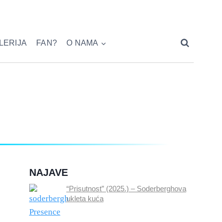
LERIJA
FAN?
O NAMA
NAJAVE
“Prisutnost” (2025.) – Soderberghova
ukleta kuća