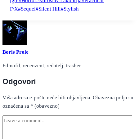
Tags:
igre
#
Horror
#
Miroslav Lakobrija
#
Practical
F/X
#
Sequel
#
Silent Hill
#
Stylish
Boris Prole
Filmofil, recenzent, redatelj, trasher...
Odgovori
Vaša adresa e-pošte neće biti objavljena.
Obavezna polja su
označena sa
* (obavezno)