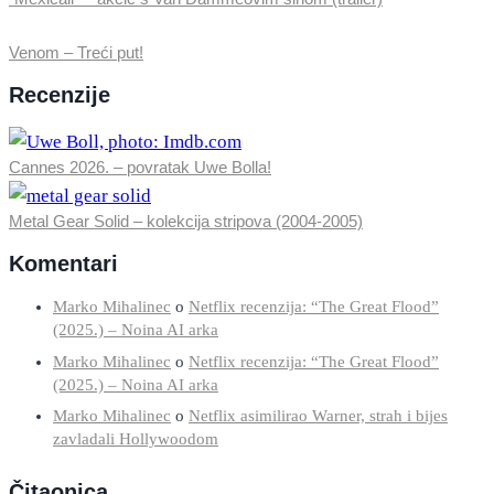
Venom – Treći put!
Recenzije
Cannes 2026. – povratak Uwe Bolla!
Metal Gear Solid – kolekcija stripova (2004-2005)
Komentari
Marko Mihalinec
o
Netflix recenzija: “The Great Flood”
(2025.) – Noina AI arka
Marko Mihalinec
o
Netflix recenzija: “The Great Flood”
(2025.) – Noina AI arka
Marko Mihalinec
o
Netflix asimilirao Warner, strah i bijes
zavladali Hollywoodom
Čitaonica