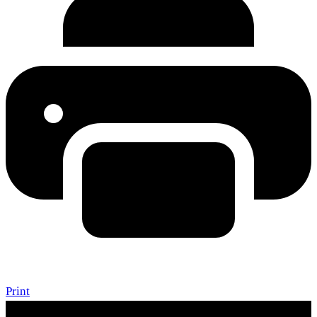
Print