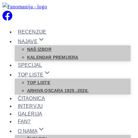
Skip
to
content
RECENZIJE
NAJAVE
NAŠ IZBOR
KALENDAR PREMIJERA
SPECIJAL
TOP LISTE
TOP LISTE
ARHIVA OSCARA 1929.-2026.
ČITAONICA
INTERVJU
GALERIJA
FAN?
O NAMA