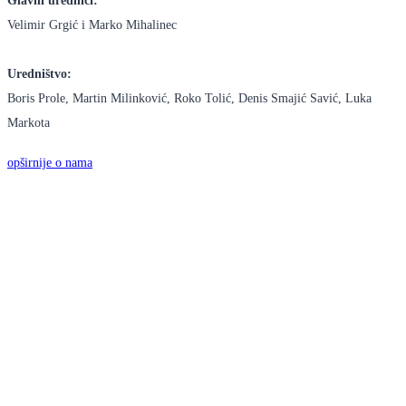
Glavni urednici:
Velimir Grgić i Marko Mihalinec
Uredništvo:
Boris Prole, Martin Milinković, Roko Tolić, Denis Smajić Savić, Luka
Markota
opširnije o nama