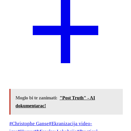
Moglo bi te zanimati:
"Post Truth" - AI
dokumentarac!
Post
#
Christophe Ganse
#
Ekranizacija video-