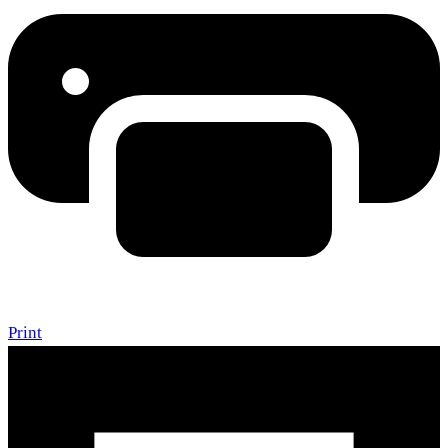
Print