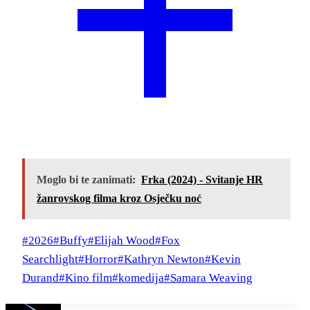
Moglo bi te zanimati:
Frka (2024) - Svitanje HR
žanrovskog filma kroz Osječku noć
Post
#
2026
#
Buffy
#
Elijah Wood
#
Fox
Tags:
Searchlight
#
Horror
#
Kathryn Newton
#
Kevin
Durand
#
Kino film
#
komedija
#
Samara Weaving