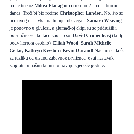
mene tiče uz
Mikea Flanagana
oni su nr.2. imena horrora
danas. Treći bi bio recimo
Christopher Landon
. No, što se
tiče ovog nastavka, najbitnije od svega –
Samara Weaving
je ponovno u gl.ulozi, a glumačkoj ekipi su se pridružili i
poprilično velike face kao što su:
David Cronenberg
(kralj
body horrora osobno),
Elijah Wood
,
Sarah Michelle
Gellar
,
Kathryn Kewton
i
Kevin Durand
! Nadam se da će
za razliku od uistinu zabavnog prvijenca, ovaj nastavak
zaigrati i u našim kinima u travnju sljedeće godine.