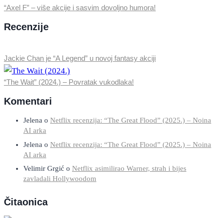
“Axel F” – više akcije i sasvim dovoljno humora!
Recenzije
Jackie Chan je “A Legend” u novoj fantasy akciji
“The Wait” (2024.) – Povratak vukodlaka!
Komentari
Jelena
o
Netflix recenzija: “The Great Flood” (2025.) – Noina
AI arka
Jelena
o
Netflix recenzija: “The Great Flood” (2025.) – Noina
AI arka
Velimir Grgić
o
Netflix asimilirao Warner, strah i bijes
zavladali Hollywoodom
Čitaonica