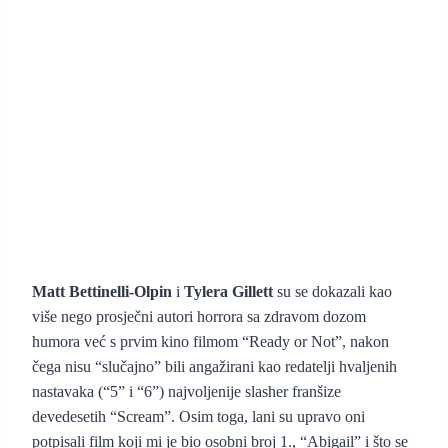
Matt Bettinelli-Olpin
i
Tylera Gillett
su se dokazali kao
više nego prosječni autori horrora sa zdravom dozom
humora već s prvim kino filmom “Ready or Not”, nakon
čega nisu “slučajno” bili angažirani kao redatelji hvaljenih
nastavaka (“5” i “6”) najvoljenije slasher franšize
devedesetih “Scream”. Osim toga, lani su upravo oni
potpisali film koji mi je bio osobni broj 1., “Abigail” i što se