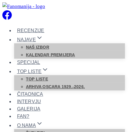
Skip
to
content
RECENZIJE
NAJAVE
NAŠ IZBOR
KALENDAR PREMIJERA
SPECIJAL
TOP LISTE
TOP LISTE
ARHIVA OSCARA 1929.-2026.
ČITAONICA
INTERVJU
GALERIJA
FAN?
O NAMA