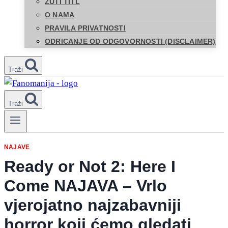
ŽUTI TITL
O NAMA
PRAVILA PRIVATNOSTI
ODRICANJE OD ODGOVORNOSTI (DISCLAIMER)
Traži
Traži
NAJAVE
Ready or Not 2: Here I
Come NAJAVA – Vrlo
vjerojatno najzabavniji
horror koji ćemo gledati