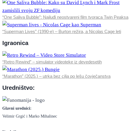
“One Saliva Bubble”: Najluđi neostvareni film tvoraca Twin Peaksa
“Superman Lives” (1990-e) – Burton režira, a Nicolas Cage leti
Igraonica
“Retro Rewind” – simulator videoteke iz devedesetih
“Marathon” (2025.) – utrka bez cilja po lešu čovječanstva
Uredništvo:
Glavni urednici:
Velimir Grgić i Marko Mihalinec