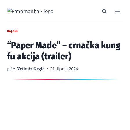
Skip
to
content
NAJAVE
“Paper Made” – crnačka kung
fu akcija (trailer)
piše:
Velimir Grgić
21. lipnja 2026.