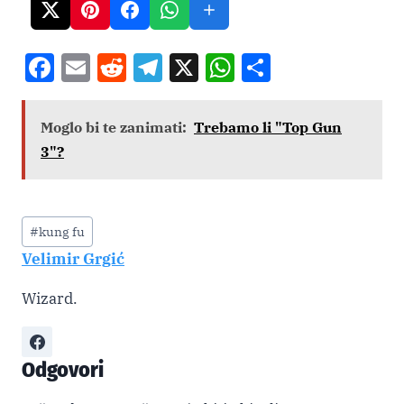
F
E
R
T
X
W
S
a
m
e
el
h
h
c
ai
d
e
at
ar
Moglo bi te zanimati:
Trebamo li "Top Gun
e
l
di
gr
s
e
3"?
b
t
a
A
o
m
p
Post
o
p
#
kung fu
Tags:
Velimir Grgić
k
Wizard.
Odgovori