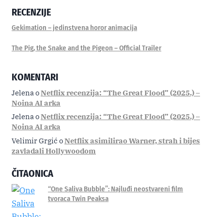
RECENZIJE
Gekimation – jedinstvena horor animacija
The Pig, the Snake and the Pigeon – Official Trailer
KOMENTARI
Jelena
o
Netflix recenzija: “The Great Flood” (2025.) –
Noina AI arka
Jelena
o
Netflix recenzija: “The Great Flood” (2025.) –
Noina AI arka
Velimir Grgić
o
Netflix asimilirao Warner, strah i bijes
zavladali Hollywoodom
ČITAONICA
“One Saliva Bubble”: Najluđi neostvareni film
tvoraca Twin Peaksa