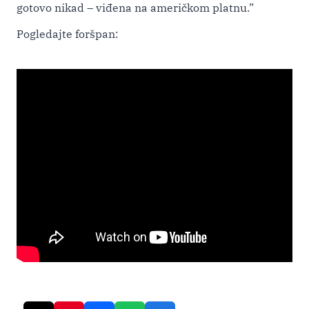
gotovo nikad – viđena na američkom platnu.”
Pogledajte foršpan: