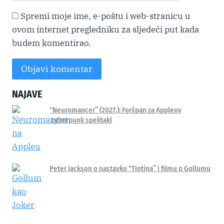
Spremi moje ime, e-poštu i web-stranicu u
ovom internet pregledniku za sljedeći put kada
budem komentirao.
NAJAVE
Alternative:
“Neuromancer” (2027.): Foršpan za Appleov
cyberpunk spektakl
Peter Jackson o nastavku “Tintina” i filmu o Gollumu