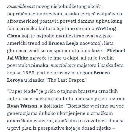
Ensemble cast
novog niskobudžetnog akcića
poprilično je impresivan, a kako je riječ isključivo o
afroameričkoj postavi i posveti danima upliva kung
fua u crnačku kulturu (sjetimo se samo W
u-Tang
Clana
koji je najbolje manifestirao ovaj azijsko-
američki trend od
Brucea Leeja
naovamo), lista
glumaca svodi se na spomenutu boju kože –
Michael
Jai White
najveće je ime u ekipi, ali tu je i veliki
povratak
Taimaka
,
martial arts
majstora i kaskadera
koji se 1985. godine proslavio ulogom
Brucea
Leroya
u klasiku “The Last Dragon”.
“Paper Made” je priča o tajnom bratstvu crnačkih
fajtera na crnačkom fakultetu, napisao ju je i režirao
Ryan Watson
, a koji kaže: “Borilačke vještine su već
generacijama duboko ukorijenjene u crnačkom
američkom iskustvu, a naš film tu izuzetnost donosi
u prvi plan iz perspektive koja je dosad rijetko –