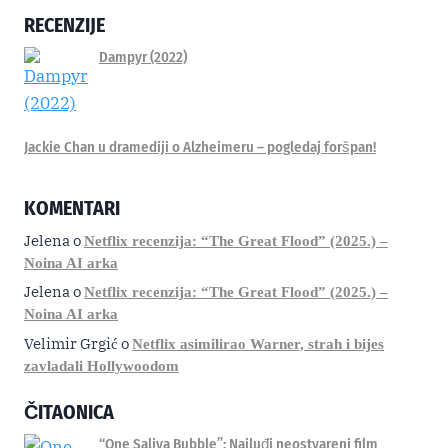
RECENZIJE
Dampyr (2022)
Jackie Chan u dramediji o Alzheimeru – pogledaj foršpan!
KOMENTARI
Jelena
o
Netflix recenzija: “The Great Flood” (2025.) –
Noina AI arka
Jelena
o
Netflix recenzija: “The Great Flood” (2025.) –
Noina AI arka
Velimir Grgić
o
Netflix asimilirao Warner, strah i bijes
zavladali Hollywoodom
ČITAONICA
“One Saliva Bubble”: Najluđi neostvareni film