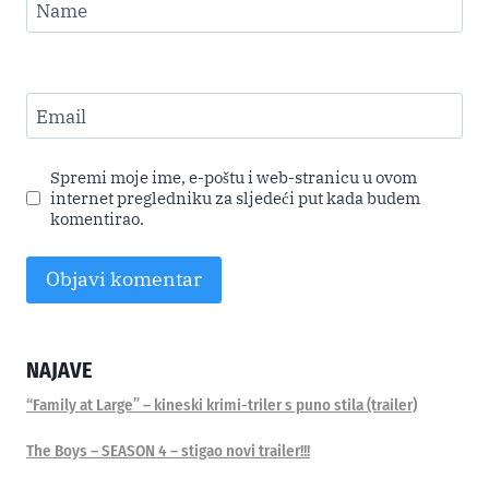
Name
Email
Spremi moje ime, e-poštu i web-stranicu u ovom
internet pregledniku za sljedeći put kada budem
komentirao.
NAJAVE
“Family at Large” – kineski krimi-triler s puno stila (trailer)
The Boys – SEASON 4 – stigao novi trailer!!!