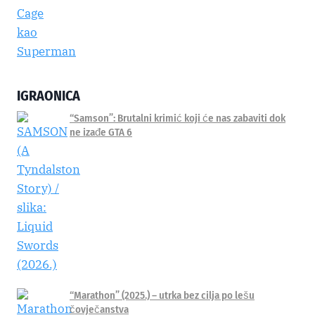
IGRAONICA
“Samson”: Brutalni krimić koji će nas zabaviti dok
ne izađe GTA 6
“Marathon” (2025.) – utrka bez cilja po lešu
čovječanstva