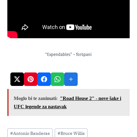
“Expendables” – foršpani
Moglo bi te zanimati:
"Road House 2" - nove šake i
UFC legende za nastavak
Post
#
Antonio Banderas
#
Bruce Willis