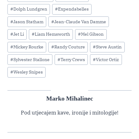
Tags:
#
Dolph Lundgren
#
Expendabelles
#
Jason Statham
#
Jean-Claude Van Damme
#
Jet Li
#
Liam Hemsworth
#
Mel Gibson
#
Mickey Rourke
#
Randy Couture
#
Steve Austin
#
Sylvester Stallone
#
Terry Crews
#
Victor Ortiz
#
Wesley Snipes
Marko Mihalinec
Pod utjecajem kave, ironije i mitologije!