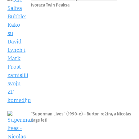
tvoraca Twin Peaksa
“Superman Lives” (1990-e) – Burton režira, a Nicolas
Cage leti