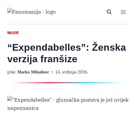
Skip
to
content
NAJAVE
“Expendabelles”: Ženska
verzija franšize
piše:
15. svibnja 2026.
Marko Mihalinec