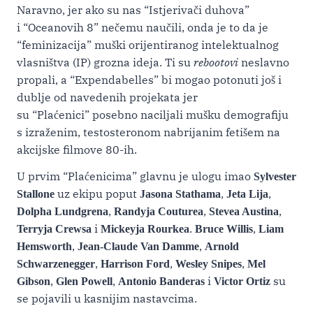
Naravno, jer ako su nas “Istjerivači duhova”
i “Oceanovih 8” nečemu naučili, onda je to da je
“feminizacija” muški orijentiranog intelektualnog
vlasništva (IP) grozna ideja. Ti su
rebootovi
neslavno
propali, a “Expendabelles” bi mogao potonuti još i
dublje od navedenih projekata jer
su “Plaćenici” posebno naciljali mušku demografiju
s izraženim, testosteronom nabrijanim fetišem na
akcijske filmove 80-ih.
U prvim “Plaćenicima” glavnu je ulogu imao
Sylvester
uz ekipu poput
,
,
Stallone
Jasona Stathama
Jeta Lija
,
,
,
Dolpha Lundgrena
Randyja Couturea
Stevea Austina
i
.
,
Terryja Crewsa
Mickeyja Rourkea
Bruce Willis
Liam
,
,
Hemsworth
Jean-Claude Van Damme
Arnold
,
,
,
Schwarzenegger
Harrison Ford
Wesley Snipes
Mel
,
,
i
su
Gibson
Glen Powell
Antonio Banderas
Victor Ortiz
se pojavili u kasnijim nastavcima.