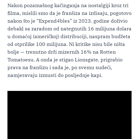
Nakon pozamašnog kačinganja na nostalgiji kroz tri
filma, mislili smo da je franšiza na izdisaju, pogotovo
nakon što je “Expend4bles” iz 2023. godine doživio
debakl sa zaradom od nategnutih 16 milijuna dolara
u domaćoj (američkoj) distribuciji, naspram budžeta
od otprilike 100 milijuna. Ni kritike nisu bile ništa
bolje — trenutno drži mizernih 16% na Rotten
Tomatoesu. A onda je stigao Lionsgate, prigrabio
prava na franšizu i sada je, po svemu sudeći,
namjeravaju izmusti do posljednje kapi.