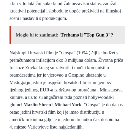
i biti vrlo taktični kako bi održali nezavisni status, zadržali
kreativni potencijal i slobodu te uopće preživjeli na filmskoj
sceni i nastavili s produkcijom.
Moglo bi te zanimati:
Trebamo li "Top Gun 3"?
Najskuplji hrvatski film je “Gospa” (1994.) čiji je budžet s
preračunatom inflacijom oko 8 milijuna dolara. Životna priča
fra Joze Zovka kojeg su zatvorili i mučili komunisti u
osamdesetima jer je vjerovao u Gospino ukazanje u
Međugorju jedini je uspješni hrvatski film snimljen bez
ijednog jedinog EUR-a iz državnog proračuna i Ministarstva
kulture, a uz to su angažirani tada poznati hollywoodski
glumci
Martin Sheen
i
Michael York
. “Gospa” je do danas
ostao jedini hrvatski film koji je imao distribuciju u
američkim kinima gdje je u jednom trenutku čak dospio na
4. mjesto Varietyjeve liste najgledanijih.