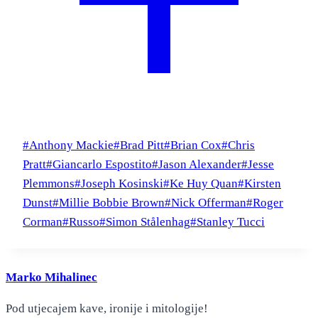
Post
#
Anthony Mackie
#
Brad Pitt
#
Brian Cox
#
Chris
Tags:
Pratt
#
Giancarlo Espostito
#
Jason Alexander
#
Jesse
Plemmons
#
Joseph Kosinski
#
Ke Huy Quan
#
Kirsten
Dunst
#
Millie Bobbie Brown
#
Nick Offerman
#
Roger
Corman
#
Russo
#
Simon Stålenhag
#
Stanley Tucci
Marko Mihalinec
Pod utjecajem kave, ironije i mitologije!