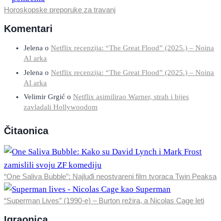
Horoskopske preporuke za travanj
Komentari
Jelena
o
Netflix recenzija: “The Great Flood” (2025.) – Noina
AI arka
Jelena
o
Netflix recenzija: “The Great Flood” (2025.) – Noina
AI arka
Velimir Grgić
o
Netflix asimilirao Warner, strah i bijes
zavladali Hollywoodom
Čitaonica
“One Saliva Bubble”: Najluđi neostvareni film tvoraca Twin Peaksa
“Superman Lives” (1990-e) – Burton režira, a Nicolas Cage leti
Igraonica