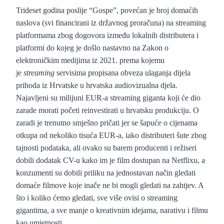
Trideset godina poslije “Gospe”, povećan je broj domaćih
naslova (svi financirani iz državnog proračuna) na streaming
platformama zbog dogovora između lokalnih distributera i
platformi do kojeg je došlo nastavno na Zakon o
elektroničkim medijima iz 2021. prema kojemu
je
streaming
servisima propisana obveza ulaganja dijela
prihoda iz Hrvatske u hrvatska audiovizualna djela.
Najavljeni su milijuni EUR-a streaming giganta koji će dio
zarade morati početi reinvestirati u hrvatsku produkciju. O
zaradi je trenutno smješno pričati jer se šapuće o cijenama
otkupa od nekoliko tisuća EUR-a, iako distributeri šute zbog
tajnosti podataka, ali ovako su barem producenti i režiseri
dobili dodatak CV-u kako im je film dostupan na Netflixu, a
konzumenti su dobili priliku na jednostavan način gledati
domaće filmove koje inače ne bi mogli gledati na zahtjev. A
što i koliko ćemo gledati, sve više ovisi o streaming
gigantima, a sve manje o kreativnim idejama, narativu i filmu
kao umjetnosti.