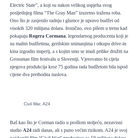
Electric State”, a koji su nakon velikog uspjeha svog
posljednjeg filma “The Gray Man” izuzetno tražena roba.
Ono što je zasjenilo radnju i glumce je upravo budžet od
visokih 320 milijuna dolara. Ironično, ovo pišem u trenu kad
pokapaju
Rogera Cormana
, legendarnog producenta koji je
na malim budžetima, gerilskim snimanjima i otkupu drive-in
kina izgradio imperij, a s kojim smo se imali prilike družiti na
Grossman film festivalu u Sloveniji. Vjerovatno bi cijela
njegova produkcija kroz 75 godina rada budžetom bila ispod
cijene dva prethodna naslova.
Civil War, A24
Baš kao što je Corman radio u prošlom stoljeću, nezavisni
studio
A24
radi danas, ali s puno većim rizikom. A24 je svoj
najskuplji film “Civil War” producirao za 50 milijuna dolara,