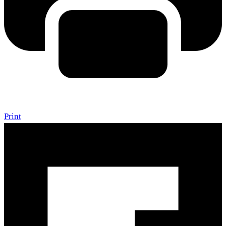
Print