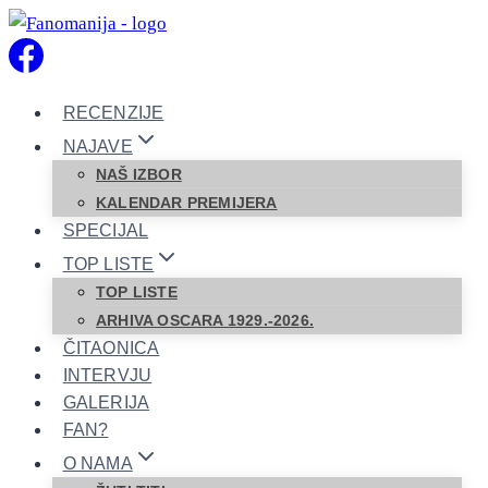
Skip
to
content
RECENZIJE
NAJAVE
NAŠ IZBOR
KALENDAR PREMIJERA
SPECIJAL
TOP LISTE
TOP LISTE
ARHIVA OSCARA 1929.-2026.
ČITAONICA
INTERVJU
GALERIJA
FAN?
O NAMA