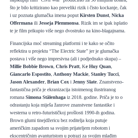
što je bilo kritizirano kao preveliki rizik i čisto kockanje, čak
i uz poznata glumačka imena poput
Kirsten Dunst
,
Nicka
Offermana
ili
Jesseja Plemmonsa
. Rizik im se ipak isplatio
te je film prikupio više nego dvostruko na kino-blagajnama.
Financijska moć streaming platformi i te kako se očito
reflektira u projektu “The Electric State” jer je glumačka
postava i više nego impresivna (ali i podjednako skupa) –
Millie Bobbie Brown
,
Chris Pratt
, K
e Huy Quan
,
Giancarlo Espostito
,
Anthony Mackie
,
Stanley Tucci
,
Jason Alexander
,
Brian Cox
i
Jenny Slate
. Znanstveno-
fantastična priča je ekranizacija istoimenog ilustriranog
romana
Simona Stålenhaga
iz 2018. godine. Priča je to o
odrastanju koja miješa žanrove znanstvene fantastike i
westerna u retro-futurističkoj prošlosti 1990-ih godina.
Brown glumi tinejdžericu bez roditelja koja putuje
američkim zapadom sa svojim prijateljem robotom i
ekscentričnim avanturistom u potrazi za svojim mlađim