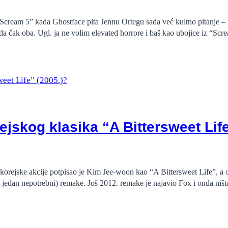
“Scream 5” kada Ghostface pita Jennu Ortegu sada već kultno pitanje – 
da čak oba. Ugl. ja ne volim elevated horrore i baš kao ubojice iz “Sc
ejskog klasika “A Bittersweet Life
korejske akcije potpisao je Kim Jee-woon kao “A Bittersweet Life”, a ov
oš jedan nepotrebni) remake. Još 2012. remake je najavio Fox i onda ni