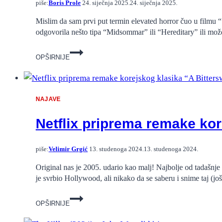
piše:
Boris Prole
24. siječnja 2025.
24. siječnja 2025.
“Conansploitationa”.
Mislim da sam prvi put termin elevated horror čuo u filmu 
odgovorila nešto tipa “Midsommar” ili “Hereditary” ili mož
Nosferatu
OPŠIRNIJE
–
Dovoljno
dobar…
NAJAVE
Netflix priprema remake kor
piše:
Velimir Grgić
13. studenoga 2024.
13. studenoga 2024.
Original nas je 2005. udario kao malj! Najbolje od tadašnje 
je svrbio Hollywood, ali nikako da se saberu i snime taj (j
Netflix
OPŠIRNIJE
priprema
remake