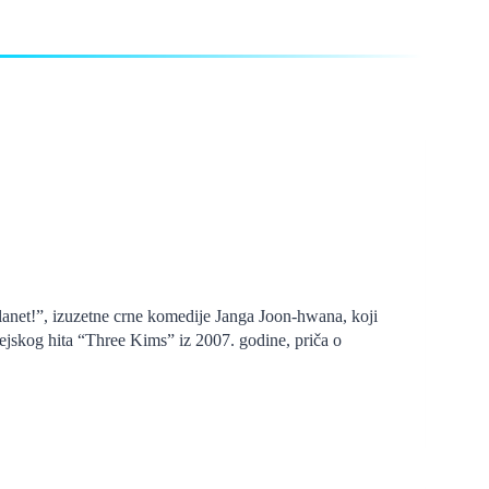
anet!”, izuzetne crne komedije Janga Joon-hwana, koji
skog hita “Three Kims” iz 2007. godine, priča o