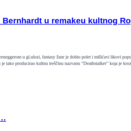
el Bernhardt u remakeu kultnog 
eggerom u gl.ulozi, fantasy žanr je dobio polet i mišićavi likovi pop
e tako producirao kultnu treščinu nazvanu “Deathstalker” koja je kroz 
r…