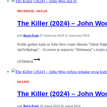
korejskog
klasika
RECENZIJE
AKCIJA
|
“A
Bittersweet
The Killer (2024) – John Woo
Life”
(2005.)?
piše:
Boris Prole
25. kolovoza 2024.
25. kolovoza 2024.
Prošle godine kada se John Woo vratio filmom “Silent Night
riječi/dijaloga”. –Scorsese je napravio “Irishmana” s kojim 
The
OPŠIRNIJE
Killer
(2024)
–
John
NAJAVE
Woo
did
The Killer (2024) – John Wo
it!
piše:
Boris Prole
16. srpnja 2024.
16. srpnja 2024.