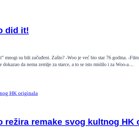
 did it!
” mnogi su bili začuđeni. Zašto? -Woo je već bio star 76 godina. -Film
je dokazao da nema zemlje za starce, a to se isto mislilo i za Woo-a…
o režira remake svog kultnog HK 