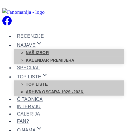
Skip
to
content
RECENZIJE
NAJAVE
NAŠ IZBOR
KALENDAR PREMIJERA
SPECIJAL
TOP LISTE
TOP LISTE
ARHIVA OSCARA 1929.-2026.
ČITAONICA
INTERVJU
GALERIJA
FAN?
O NAMA