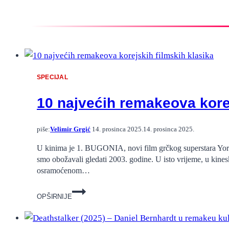
SPECIJAL
10 najvećih remakeova korej
piše:
Velimir Grgić
14. prosinca 2025.
14. prosinca 2025.
U kinima je 1. BUGONIA, novi film grčkog superstara Yorg
smo obožavali gledati 2003. godine. U isto vrijeme, u ki
osramoćenom…
10
OPŠIRNIJE
najvećih
remakeova
korejskih