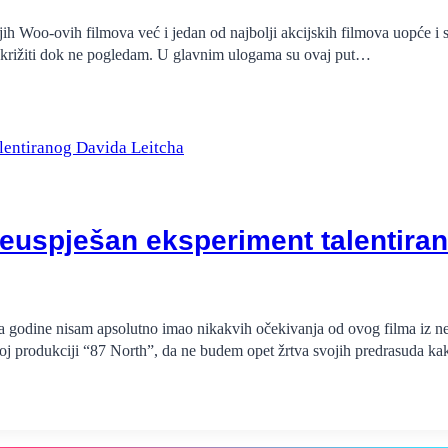
ih Woo-ovih filmova već i jedan od najbolji akcijskih filmova uopće i s
 prekrižiti dok ne pogledam. U glavnim ulogama su ovaj put…
neuspješan eksperiment talentira
ova godine nisam apsolutno imao nikakvih očekivanja od ovog filma iz n
voj produkciji “87 North”, da ne budem opet žrtva svojih predrasuda 