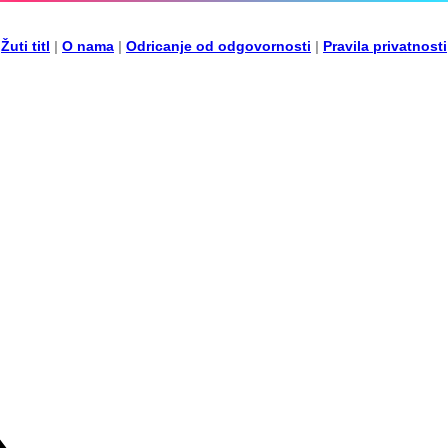
Žuti titl
|
O nama
|
Odricanje od odgovornosti
|
Pravila privatnosti