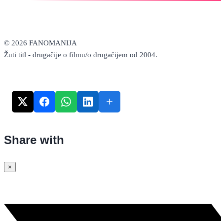
–
Nažalost
neuspješan
eksperiment
talentiranog
© 2026 FANOMANIJA
Davida
Žuti titl - drugačije o filmu/o drugačijem od 2004.
Leitcha
Share with
×