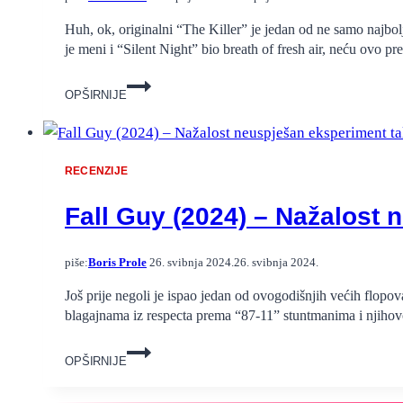
Huh, ok, originalni “The Killer” je jedan od ne samo najbolj
je meni i “Silent Night” bio breath of fresh air, neću ovo
The
OPŠIRNIJE
Killer
(2024)
–
John
RECENZIJE
Woo
režira
Fall Guy (2024) – Nažalost 
remake
svog
kultnog
piše:
Boris Prole
26. svibnja 2024.
26. svibnja 2024.
HK
originala
Još prije negoli je ispao jedan od ovogodišnjih većih flop
blagajnama iz respecta prema “87-11” stuntmanima i njiho
Fall
OPŠIRNIJE
Guy
(2024)