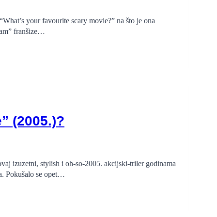
“What’s your favourite scary movie?” na što je ona
ream” franšize…
” (2005.)?
aj izuzetni, stylish i oh-so-2005. akcijski-triler godinama
šta. Pokušalo se opet…