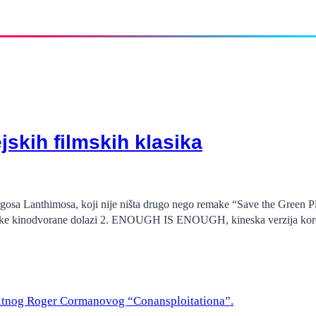
skih filmskih klasika
osa Lanthimosa, koji nije ništa drugo nego remake “Save the Green Pl
neske kinodvorane dolazi 2. ENOUGH IS ENOUGH, kineska verzija korej