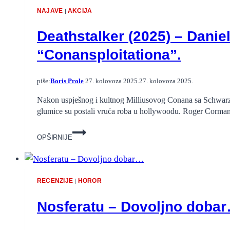
filmskih
NAJAVE
AKCIJA
|
klasika
Deathstalker (2025) – Dani
“Conansploitationa”.
piše:
Boris Prole
27. kolovoza 2025.
27. kolovoza 2025.
Nakon uspješnog i kultnog Milliusovog Conana sa Schwarzen
glumice su postali vruća roba u hollywoodu. Roger Corman j
Deathstalker
OPŠIRNIJE
(2025)
–
Daniel
Bernhardt
RECENZIJE
HOROR
|
u
remakeu
Nosferatu – Dovoljno doba
kultnog
Roger
Cormanovog