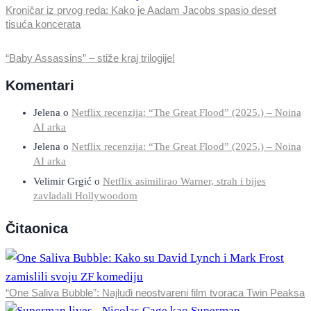
Kroničar iz prvog reda: Kako je Aadam Jacobs spasio deset
tisuća koncerata
“Baby Assassins” – stiže kraj trilogije!
Komentari
Jelena
o
Netflix recenzija: “The Great Flood” (2025.) – Noina
AI arka
Jelena
o
Netflix recenzija: “The Great Flood” (2025.) – Noina
AI arka
Velimir Grgić
o
Netflix asimilirao Warner, strah i bijes
zavladali Hollywoodom
Čitaonica
“One Saliva Bubble”: Najluđi neostvareni film tvoraca Twin Peaksa