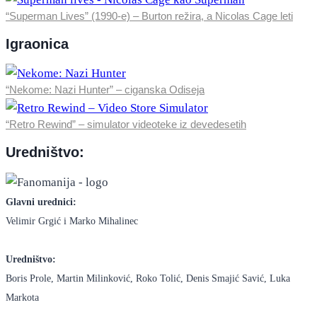
“Superman Lives” (1990-e) – Burton režira, a Nicolas Cage leti
Igraonica
“Nekome: Nazi Hunter” – ciganska Odiseja
“Retro Rewind” – simulator videoteke iz devedesetih
Uredništvo:
Glavni urednici:
Velimir Grgić i Marko Mihalinec
Uredništvo:
Boris Prole, Martin Milinković, Roko Tolić, Denis Smajić Savić, Luka
Markota