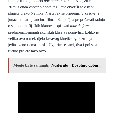
Film je u Indiji oborio
box office
rekorde prvog vikenda u
2025. i onda ostvario dobre rezultate otvoriši se ostatku
planeta preko Netflixa. Nastavak se priprema (
crossover
s
junacima i antijuancima filma “Saaho”), a prepričavati radnju
o sukobu mafijaških klanova, opisivati
tour de force
predimenzioniranih akcijskih klišeja i ponavljati koliko je
veliko ovo remek-djelo krvavog kinetičkog bezumlja
jedinstveno nema smisla. Uvjerite se sami, dva i pol sata
rijetko prolete tako brzo.
Moglo bi te zanimati:
Nosferatu - Dovoljno dobar...