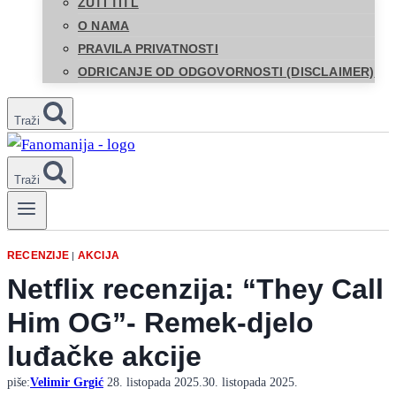
ŽUTI TITL
O NAMA
PRAVILA PRIVATNOSTI
ODRICANJE OD ODGOVORNOSTI (DISCLAIMER)
Traži
Traži
RECENZIJE
AKCIJA
|
Netflix recenzija: “They Call
Him OG”- Remek-djelo
luđačke akcije
piše:
Velimir Grgić
28. listopada 2025.
30. listopada 2025.