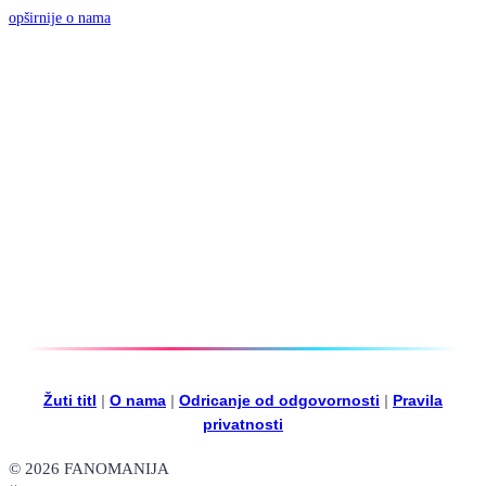
opširnije o nama
Žuti titl
|
O nama
|
Odricanje od odgovornosti
|
Pravila
privatnosti
© 2026 FANOMANIJA