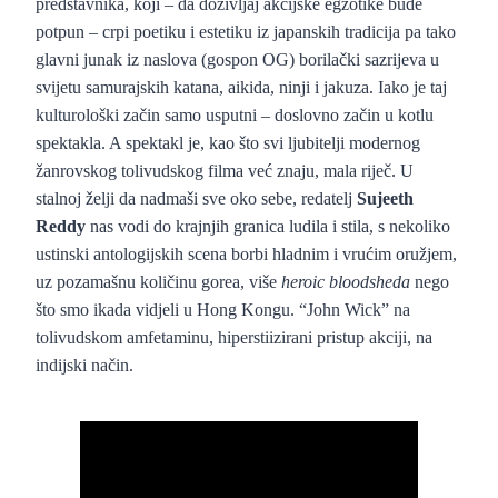
predstavnika, koji – da doživljaj akcijske egzotike bude
potpun – crpi poetiku i estetiku iz japanskih tradicija pa tako
glavni junak iz naslova (gospon OG) borilački sazrijeva u
svijetu samurajskih katana, aikida, ninji i jakuza. Iako je taj
kulturološki začin samo usputni – doslovno začin u kotlu
spektakla. A spektakl je, kao što svi ljubitelji modernog
žanrovskog tolivudskog filma već znaju, mala riječ. U
stalnoj želji da nadmaši sve oko sebe, redatelj
Sujeeth
Reddy
nas vodi do krajnjih granica ludila i stila, s nekoliko
ustinski antologijskih scena borbi hladnim i vrućim oružjem,
uz pozamašnu količinu gorea, više
heroic bloodsheda
nego
što smo ikada vidjeli u Hong Kongu. “John Wick” na
tolivudskom amfetaminu, hiperstiizirani pristup akciji, na
indijski način.