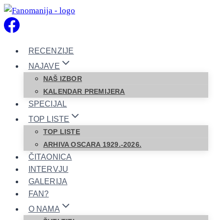
Skip
to
content
RECENZIJE
NAJAVE
NAŠ IZBOR
KALENDAR PREMIJERA
SPECIJAL
TOP LISTE
TOP LISTE
ARHIVA OSCARA 1929.-2026.
ČITAONICA
INTERVJU
GALERIJA
FAN?
O NAMA