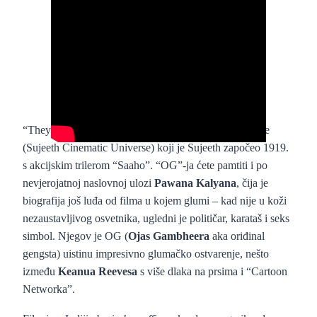
“They Call Him OG je drugi nastavak akcijske franšize
(Sujeeth Cinematic Universe) koji je Sujeeth započeo 1919.
s akcijskim trilerom “Saaho”. “OG”-ja ćete pamtiti i po
nevjerojatnoj naslovnoj ulozi
Pawana Kalyana
, čija je
biografija još luđa od filma u kojem glumi – kad nije u koži
nezaustavljivog osvetnika, ugledni je političar, karataš i seks
simbol. Njegov je OG (
Ojas Gambheera
aka oriđinal
gengsta) uistinu impresivno glumačko ostvarenje, nešto
između
Keanua Reevesa
s više dlaka na prsima i “Cartoon
Networka”.