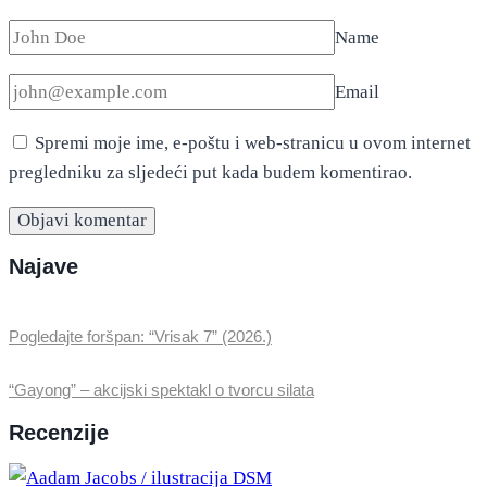
Name
Email
Spremi moje ime, e-poštu i web-stranicu u ovom internet
pregledniku za sljedeći put kada budem komentirao.
Najave
Pogledajte foršpan: “Vrisak 7” (2026.)
“Gayong” – akcijski spektakl o tvorcu silata
Recenzije