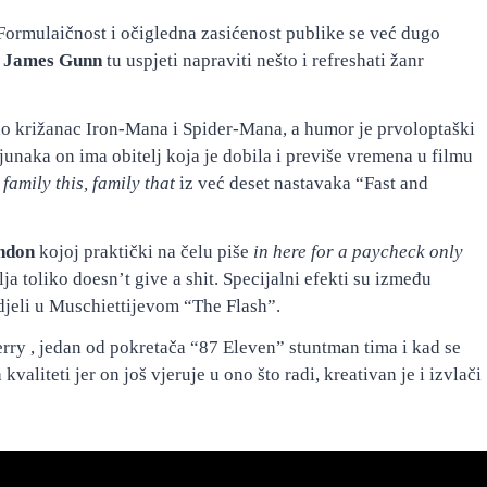
Formulaičnost i očigledna zasićenost publike se već dugo
i
James Gunn
tu uspjeti napraviti nešto i refreshati žanr
ao križanac Iron-Mana i Spider-Mana, a humor je prvoloptaški
unaka on ima obitelj koja je dobila i previše vremena u filmu
a
family this, family that
iz već deset nastavaka “Fast and
ndon
kojoj praktički na čelu piše
in here for a paycheck only
ja toliko doesn’t give a shit. Specijalni efekti su između
djeli u Muschiettijevom “The Flash”.
Perry , jedan od pokretača “87 Eleven” stuntman tima i kad se
valiteti jer on još vjeruje u ono što radi, kreativan je i izvlači