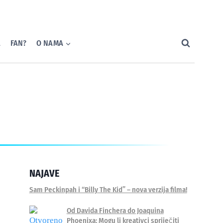
A
FAN?
O NAMA
NAJAVE
Sam Peckinpah i “Billy The Kid” – nova verzija filma!
Od Davida Finchera do Joaquina
Phoenixa: Mogu li kreativci spriječiti