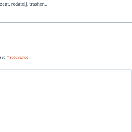
ent, redatelj, trasher...
a sa
* (obavezno)