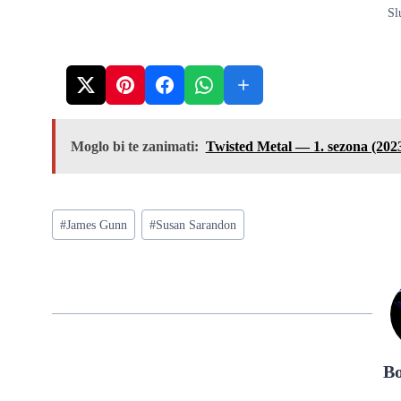
Sl
Moglo bi te zanimati:
Twisted Metal — 1. sezona (202
Post
#
James Gunn
#
Susan Sarandon
Tags:
Bo