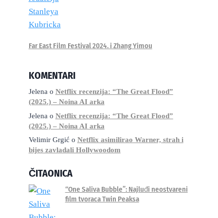
Far East Film Festival 2024. i Zhang Yimou
KOMENTARI
Jelena
o
Netflix recenzija: “The Great Flood”
(2025.) – Noina AI arka
Jelena
o
Netflix recenzija: “The Great Flood”
(2025.) – Noina AI arka
Velimir Grgić
o
Netflix asimilirao Warner, strah i
bijes zavladali Hollywoodom
ČITAONICA
“One Saliva Bubble”: Najluđi neostvareni
film tvoraca Twin Peaksa