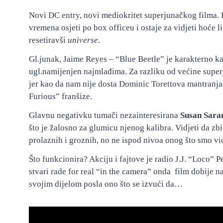
Novi DC entry, novi mediokritet superjunačkog filma. 
vremena osjeti po box officeu i ostaje za vidjeti hoće l
resetiravši
universe
.
Gl.junak, Jaime Reyes – “Blue Beetle” je karakterno k
ugl.namijenjen najmlađima. Za razliku od većine superj
jer kao da nam nije dosta Dominic Torettova mantranj
Furious” franšize.
Glavnu negativku tumači nezainteresirana
Susan Sara
što je žalosno za glumicu njenog kalibra. Vidjeti da zbil
prolaznih i groznih, no ne ispod nivoa onog što smo vi
Što funkcionira? Akciju i fajtove je radio J.J. “Loco” 
stvari rade for real “in the camera” onda film dobije na k
svojim dijelom posla ono što se izvući da…