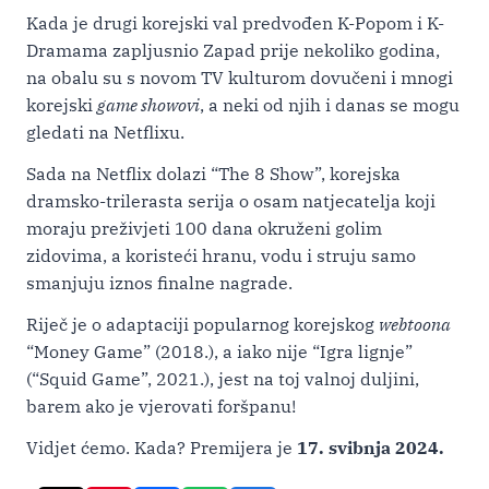
Kada je drugi korejski val predvođen K-Popom i K-
Dramama zapljusnio Zapad prije nekoliko godina,
na obalu su s novom TV kulturom dovučeni i mnogi
korejski
game showovi
, a neki od njih i danas se mogu
gledati na Netflixu.
Sada na Netflix dolazi “The 8 Show”, korejska
dramsko-trilerasta serija o osam natjecatelja koji
moraju preživjeti 100 dana okruženi golim
zidovima, a koristeći hranu, vodu i struju samo
smanjuju iznos finalne nagrade.
Riječ je o adaptaciji popularnog korejskog
webtoona
“Money Game” (2018.), a iako nije “Igra lignje”
(“Squid Game”, 2021.), jest na toj valnoj duljini,
barem ako je vjerovati foršpanu!
Vidjet ćemo. Kada? Premijera je
17. svibnja 2024.