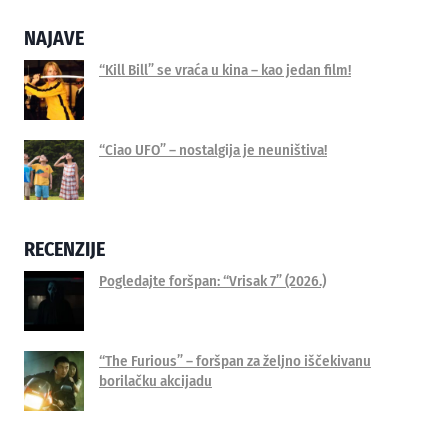
Alternative:
NAJAVE
“Kill Bill” se vraća u kina – kao jedan film!
“Ciao UFO” – nostalgija je neuništiva!
RECENZIJE
Pogledajte foršpan: “Vrisak 7” (2026.)
“The Furious” – foršpan za željno iščekivanu
borilačku akcijadu