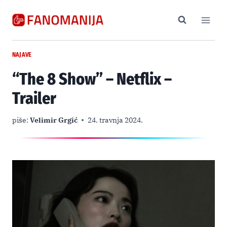
Skip
to
content
NAJAVE
“The 8 Show” – Netflix –
Trailer
piše:
Velimir Grgić
24. travnja 2024.