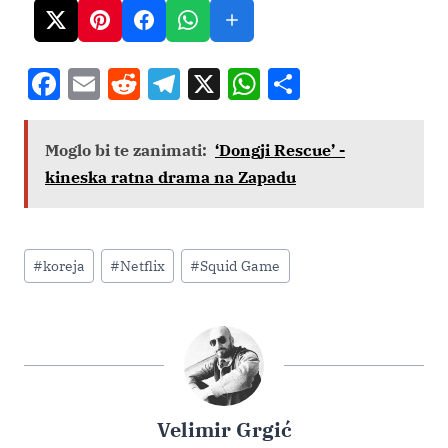
F
E
R
T
X
W
S
a
m
e
el
h
h
c
ai
d
e
at
ar
Moglo bi te zanimati:
‘Dongji Rescue’ -
e
l
di
gr
s
e
kineska ratna drama na Zapadu
b
t
a
A
o
m
p
Post
o
p
#
koreja
#
Netflix
#
Squid Game
Tags:
k
Velimir Grgić