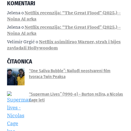
KOMENTARI
Jelena
o
Netflix recenzija: “The Great Flood” (2025.) –
Noina AI arka
Jelena
o
Netflix recenzija: “The Great Flood” (2025.) –
Noina AI arka
Velimir Grgić
o
Netflix asimilirao Warner, strah i bijes
zavladali Hollywoodom
ČITAONICA
“One Saliva Bubble”: Najluđi neostvareni film
tvoraca Twin Peaksa
“Superman Lives” (1990-e) – Burton režira, a Nicolas
Cage leti