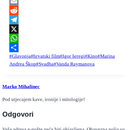
Facebook
Email
Reddit
Telegram
X
WhatsApp
Post
#
Glavonja
#
hrvatski film
#
Igor šeregi
#
Kino
#
Marina
Share
Tags:
Andrea Škop
#
Svadba
#
Vanda Raymanova
Marko Mihalinec
Pod utjecajem kave, ironije i mitologije!
Odgovori
Vaša adresa e-pošte neće biti objavljena.
Obavezna polja su