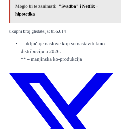
Moglo bi te zanimati:
"Svadba" i Netflix -
hipotetika
ukupni broj gledatelja: 856.614
– uključuje naslove koji su nastavili kino-
distribuciju u 2026.
** – manjinska ko-produkcija