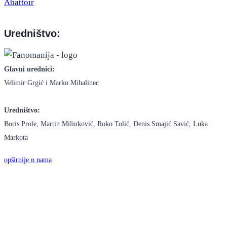
Uredništvo:
Glavni urednici:
Velimir Grgić i Marko Mihalinec
Uredništvo:
Boris Prole, Martin Milinković, Roko Tolić, Denis Smajić Savić, Luka
Markota
opširnije o nama