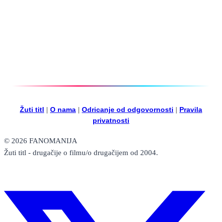
Žuti titl
|
O nama
|
Odricanje od odgovornosti
|
Pravila
privatnosti
© 2026 FANOMANIJA
Žuti titl - drugačije o filmu/o drugačijem od 2004.