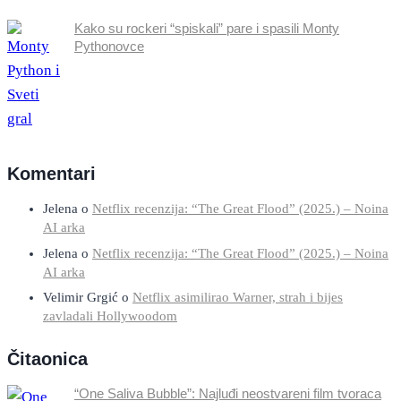
Kako su rockeri “spiskali” pare i spasili Monty
Pythonovce
Komentari
Jelena
o
Netflix recenzija: “The Great Flood” (2025.) – Noina
AI arka
Jelena
o
Netflix recenzija: “The Great Flood” (2025.) – Noina
AI arka
Velimir Grgić
o
Netflix asimilirao Warner, strah i bijes
zavladali Hollywoodom
Čitaonica
“One Saliva Bubble”: Najluđi neostvareni film tvoraca