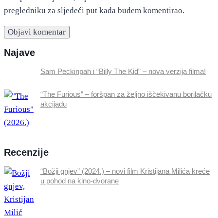
pregledniku za sljedeći put kada budem komentirao.
Najave
Sam Peckinpah i “Billy The Kid” – nova verzija filma!
“The Furious” – foršpan za željno iščekivanu borilačku
akcijadu
Recenzije
“Božji gnjev” (2024.) – novi film Kristijana Milića kreće
u pohod na kino-dvorane