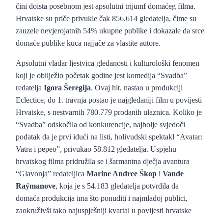
čini doista posebnom jest apsolutni trijumf domaćeg filma.
Hrvatske su priče privukle čak 856.614 gledatelja, čime su
zauzele nevjerojatnih 54% ukupne publike i dokazale da srce
domaće publike kuca najjače za vlastite autore.
Apsolutni vladar ljestvica gledanosti i kulturološki fenomen
koji je obilježio početak godine jest komedija “Svadba”
redatelja
Igora Šeregija
. Ovaj hit, nastao u produkciji
Eclectice, do 1. travnja postao je najgledaniji film u povijesti
Hrvatske, s nestvarnih 780.779 prodanih ulaznica. Koliko je
“Svadba” odskočila od konkurencije, najbolje svjedoči
podatak da je prvi idući na listi, holivudski spektakl “Avatar:
Vatra i pepeo”, privukao 58.812 gledatelja. Uspjehu
hrvatskog filma pridružila se i šarmantna dječja avantura
“Glavonja” redateljica
Marine Andree Škop
i
Vande
Raýmanove
, koja je s 54.183 gledatelja potvrdila da
domaća produkcija ima što ponuditi i najmlađoj publici,
zaokruživši tako najuspješniji kvartal u povijesti hrvatske