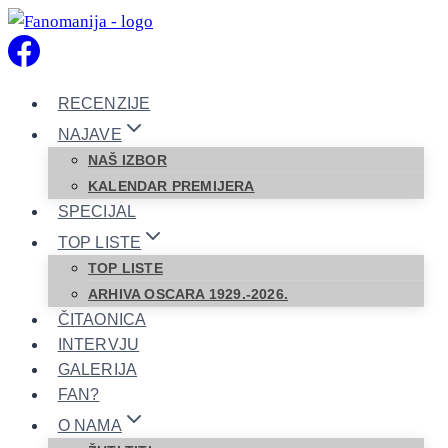
Skip
to
content
RECENZIJE
NAJAVE
NAŠ IZBOR
KALENDAR PREMIJERA
SPECIJAL
TOP LISTE
TOP LISTE
ARHIVA OSCARA 1929.-2026.
ČITAONICA
INTERVJU
GALERIJA
FAN?
O NAMA