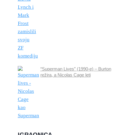
“Superman Lives” (1990-e) – Burton
režira, a Nicolas Cage leti
IGRAONICA