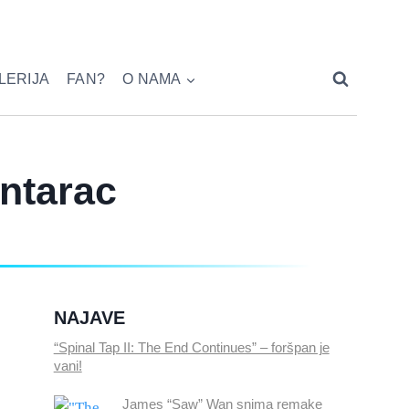
LERIJA
FAN?
O NAMA
entarac
NAJAVE
“Spinal Tap II: The End Continues” – foršpan je
vani!
James “Saw” Wan snima remake