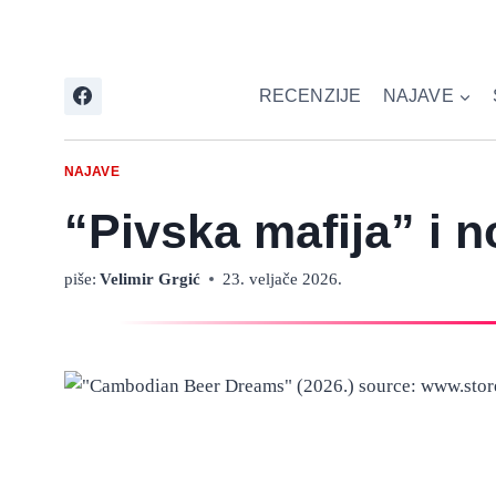
Skip
to
content
RECENZIJE
NAJAVE
NAJAVE
“Pivska mafija” i 
piše:
Velimir Grgić
23. veljače 2026.