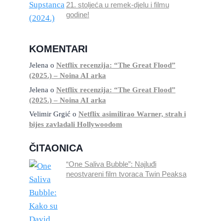
21. stoljeća u remek-djelu i filmu
godine!
KOMENTARI
Jelena
o
Netflix recenzija: “The Great Flood”
(2025.) – Noina AI arka
Jelena
o
Netflix recenzija: “The Great Flood”
(2025.) – Noina AI arka
Velimir Grgić
o
Netflix asimilirao Warner, strah i
bijes zavladali Hollywoodom
ČITAONICA
“One Saliva Bubble”: Najluđi
neostvareni film tvoraca Twin Peaksa