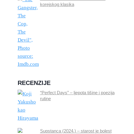
korejskog klasika
RECENZIJE
“Perfect Days” – ljepota tišine i poezija
rutine
Supstanca (2024.) – starost je bolest