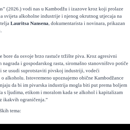
 (2026.) vodi nas u Kambodžu i izazove kroz koji prolaze
 svijeta alkoholne industrije i njenog okrutnog utjecaja na
telja
Lauritsa Nansena
, dokumentarista i novinara, prikazan
.
bore da osvoje brzo rastuće tržište piva. Kroz agresivni
 nagrada i gospodarskog rasta, siromašno stanovništvo potiče
i se usudi suprotstaviti pivskoj industriji, vodeći
a o alkoholu. Istovremeno upoznajemo obične Kambodžance
anjaju da bi im pivarska industrija mogla biti put prema boljem
 s ljudima, etikom i moralom kada se alkohol i kapitalizam
z ikakvih ograničenja.”
eških tema: