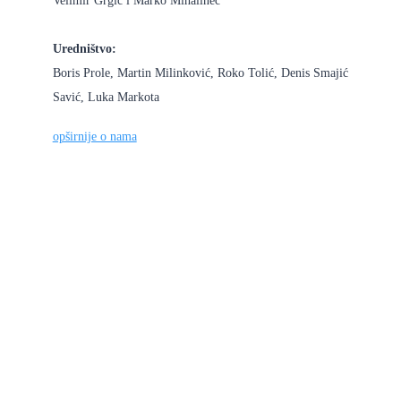
Velimir Grgić i Marko Mihalinec
Uredništvo:
Boris Prole, Martin Milinković, Roko Tolić, Denis Smajić
Savić, Luka Markota
opširnije o nama