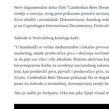
Novi dugometražni doku-film “Cambodian Beer Dreams”
zemlje u razvoju, ovog puta prikazane pomoću seciranja
život mladih i siromašnih. Dokumentarac danskog reda
je na Copenhagen International Documentary Festivalu
Sažetak iz festivalskog kataloga kaže:
“U Kambodži se velike međunarodne i lokalne pivovare 
marketing, mlade prodavačice piva i obećanja novčanih
se da pije sve više i više alkohola. Pratimo aktivista koj
neravnopravnu borbu za uvođenje nacionalnog zakon
koji, kao prodavači piva, pjevači i prodavačice piva, s
životu. Cambodian Beer Dreams prikazuje što se događa
puste na slobodu u siromašnoj, korumpiranoj zemlji be
Ako je suditi po foršpanu, čeka nas jako lijepi vizual t