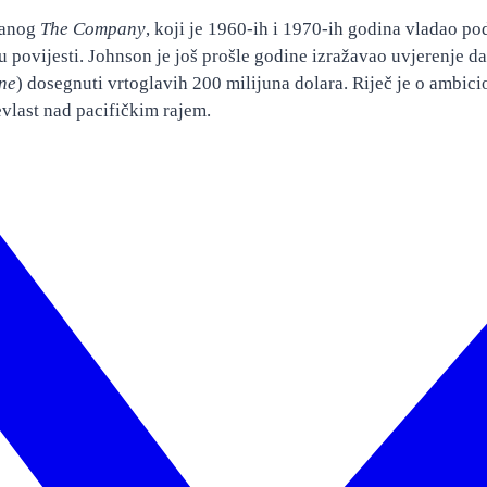
zvanog
The Company
, koji je 1960-ih i 1970-ih godina vladao p
u povijesti. Johnson je još prošle godine izražavao uvjerenje d
ine
) dosegnuti vrtoglavih 200 milijuna dolara. Riječ je o ambi
evlast nad pacifičkim rajem.