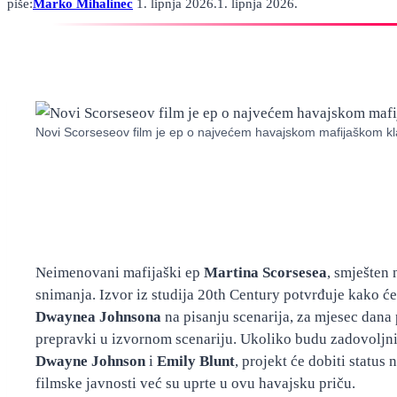
piše:
Marko Mihalinec
1. lipnja 2026.
1. lipnja 2026.
Novi Scorseseov film je ep o najvećem havajskom mafijaškom k
Neimenovani mafijaški ep
Martina Scorsesea
, smješten
snimanja. Izvor iz studija 20th Century potvrđuje kako će
Dwaynea Johnsona
na pisanju scenarija, za mjesec dana 
prepravki u izvornom scenariju. Ukoliko budu zadovoljn
Dwayne Johnson
i
Emily Blunt
, projekt će dobiti statu
filmske javnosti već su uprte u ovu havajsku priču.