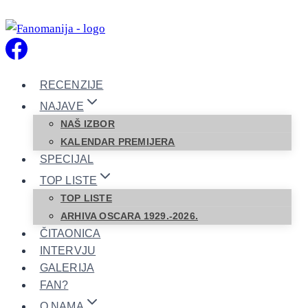
Skip
to
content
RECENZIJE
NAJAVE
NAŠ IZBOR
KALENDAR PREMIJERA
SPECIJAL
TOP LISTE
TOP LISTE
ARHIVA OSCARA 1929.-2026.
ČITAONICA
INTERVJU
GALERIJA
FAN?
O NAMA