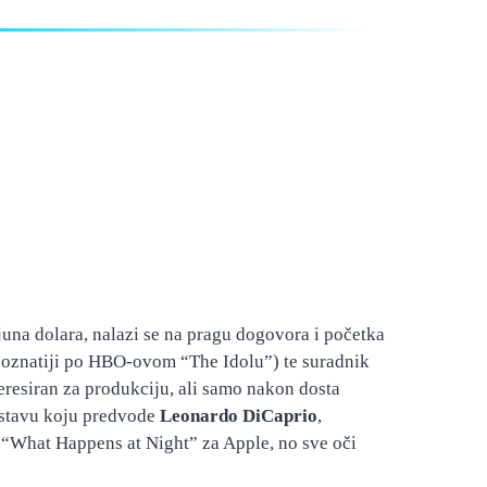
juna dolara, nalazi se na pragu dogovora i početka
(poznatiji po HBO-ovom “The Idolu”) te suradnik
eresiran za produkciju, ali samo nakon dosta
ostavu koju predvode
Leonardo DiCaprio
,
me “What Happens at Night” za Apple, no sve oči