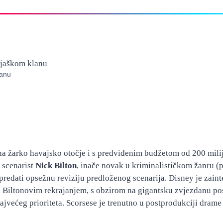
lanu
 na žarko havajsko otočje i s predviđenim budžetom od 200 mili
 scenarist
Nick Bilton
, inače novak u kriminalističkom žanru 
predati opsežnu reviziju predloženog scenarija. Disney je zaint
i Biltonovim rekrajanjem, s obzirom na gigantsku zvjezdanu p
s najvećeg prioriteta. Scorsese je trenutno u postprodukciji dra