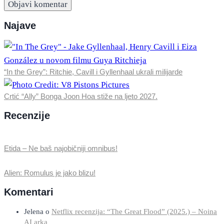
Najave
“In the Grey”: Ritchie, Cavill i Gyllenhaal ukrali milijarde
Crtić “Ally” Bonga Joon Hoa stiže na ljeto 2027.
Recenzije
Etida – Ne baš najobičniji omnibus!
Alien: Romulus je jako blizu!
Komentari
Jelena
o
Netflix recenzija: “The Great Flood” (2025.) – Noina
AI arka