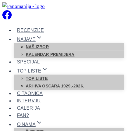
Skip
to
content
RECENZIJE
NAJAVE
NAŠ IZBOR
KALENDAR PREMIJERA
SPECIJAL
TOP LISTE
TOP LISTE
ARHIVA OSCARA 1929.-2026.
ČITAONICA
INTERVJU
GALERIJA
FAN?
O NAMA