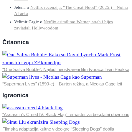
Jelena
o
Netflix recenzija: “The Great Flood” (2025.) – Noina
AI arka
Velimir Grgić
o
Netflix asimilirao Warner, strah i bijes
zavladali Hollywoodom
Čitaonica
“One Saliva Bubble”: Najluđi neostvareni film tvoraca Twin Peaksa
“Superman Lives” (1990-e) – Burton režira, a Nicolas Cage leti
Igraonica
“Assassin’s Creed IV: Black Flag” remaster za besplatni download
Filmska adaptacija kultne videoigre “Sleeping Dogs” dobila