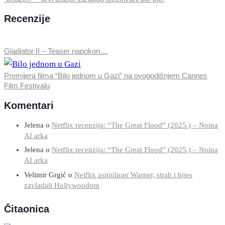
Recenzije
Gladiator II – Teaser napokon…
Premijera filma “Bilo jednom u Gazi” na ovogodišnjem Cannes
Film Festivalu
Komentari
Jelena
o
Netflix recenzija: “The Great Flood” (2025.) – Noina
AI arka
Jelena
o
Netflix recenzija: “The Great Flood” (2025.) – Noina
AI arka
Velimir Grgić
o
Netflix asimilirao Warner, strah i bijes
zavladali Hollywoodom
Čitaonica