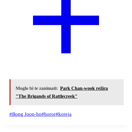
Moglo bi te zanimati:
Park Chan-wook režira
"The Brigands of Rattlecreek"
Post
#
Bong Joon-ho
#
horor
#
koreja
Tags: