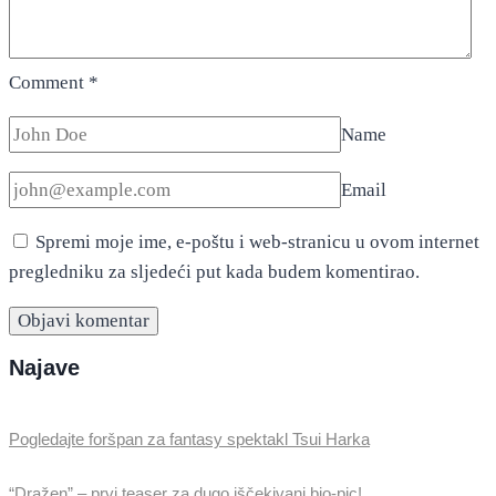
Comment
*
Name
Email
Spremi moje ime, e-poštu i web-stranicu u ovom internet
pregledniku za sljedeći put kada budem komentirao.
Najave
Pogledajte foršpan za fantasy spektakl Tsui Harka
“Dražen” – prvi teaser za dugo iščekivani bio-pic!