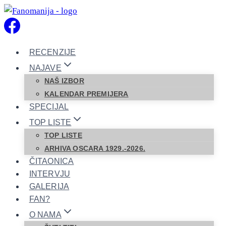
Skip
to
content
RECENZIJE
NAJAVE
NAŠ IZBOR
KALENDAR PREMIJERA
SPECIJAL
TOP LISTE
TOP LISTE
ARHIVA OSCARA 1929.-2026.
ČITAONICA
INTERVJU
GALERIJA
FAN?
O NAMA