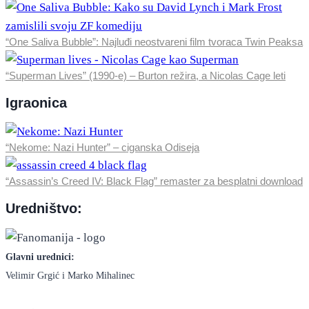
“One Saliva Bubble”: Najluđi neostvareni film tvoraca Twin Peaksa
“Superman Lives” (1990-e) – Burton režira, a Nicolas Cage leti
Igraonica
“Nekome: Nazi Hunter” – ciganska Odiseja
“Assassin’s Creed IV: Black Flag” remaster za besplatni download
Uredništvo:
Glavni urednici:
Velimir Grgić i Marko Mihalinec