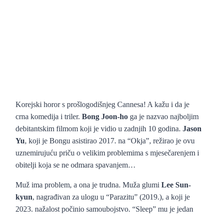
Korejski horor s prošlogodišnjeg Cannesa! A kažu i da je
crna komedija i triler.
Bong Joon-ho
ga je nazvao najboljim
debitantskim filmom koji je vidio u zadnjih 10 godina.
Jason
Yu
, koji je Bongu asistirao 2017. na “Okja”, režirao je ovu
uznemirujuću priču o velikim problemima s mjesečarenjem i
obitelji koja se ne odmara spavanjem…
Muž ima problem, a ona je trudna. Muža glumi
Lee Sun-
kyun
, nagrađivan za ulogu u “Parazitu” (2019.), a koji je
2023. nažalost počinio samoubojstvo. “Sleep” mu je jedan