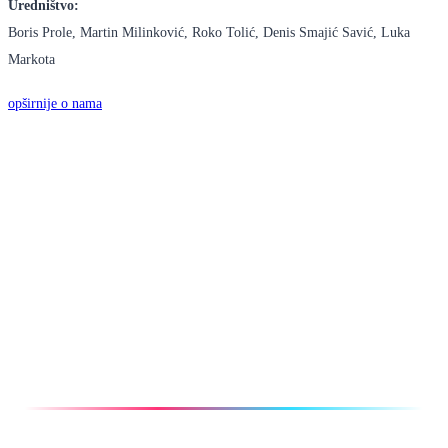
Uredništvo:
Boris Prole, Martin Milinković, Roko Tolić, Denis Smajić Savić, Luka
Markota
opširnije o nama