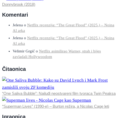
Donnybrook (2018)
Komentari
Jelena
o
Netflix recenzija: “The Great Flood” (2025.) – Noina
AI arka
Jelena
o
Netflix recenzija: “The Great Flood” (2025.) – Noina
AI arka
Velimir Grgić
o
Netflix asimilirao Warner, strah i bijes
zavladali Hollywoodom
Čitaonica
“One Saliva Bubble”: Najluđi neostvareni film tvoraca Twin Peaksa
“Superman Lives” (1990-e) – Burton režira, a Nicolas Cage leti
Igraonica