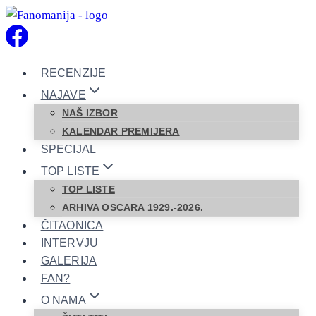
Skip
to
content
RECENZIJE
NAJAVE
NAŠ IZBOR
KALENDAR PREMIJERA
SPECIJAL
TOP LISTE
TOP LISTE
ARHIVA OSCARA 1929.-2026.
ČITAONICA
INTERVJU
GALERIJA
FAN?
O NAMA