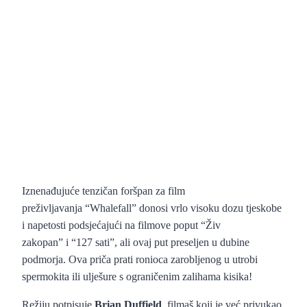
Iznenađujuće tenzičan foršpan za film
preživljavanja “Whalefall” donosi vrlo visoku dozu tjeskobe
i napetosti podsjećajući na filmove poput “Živ
zakopan” i “127 sati”, ali ovaj put preseljen u dubine
podmorja. Ova priča prati ronioca zarobljenog u utrobi
spermokita ili ulješure s ograničenim zalihama kisika!
Režiju potpisuje
Brian Duffield
, filmaš koji je već privukao