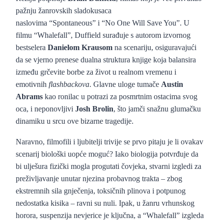
pažnju žanrovskih sladokusaca
naslovima “Spontaneous” i “No One Will Save You”. U
filmu “Whalefall”, Duffield surađuje s autorom izvornog
bestselera
Danielom Krausom
na scenariju, osiguravajući
da se vjerno prenese dualna struktura knjige koja balansira
između grčevite borbe za život u realnom vremenu i
emotivnih
flashbackova
. Glavne uloge tumače
Austin
Abrams
kao ronilac u potrazi za posmrtnim ostacima svog
oca, i neponovljivi
Josh Brolin
, što jamči snažnu glumačku
dinamiku u srcu ove bizarne tragedije.
Naravno, filmofili i ljubitelji trivije se prvo pitaju je li ovakav
scenarij biološki uopće moguć? Iako biologija potvrđuje da
bi ulješura fizički mogla progutati čovjeka, stvarni izgledi za
preživljavanje unutar njezina probavnog trakta – zbog
ekstremnih sila gnječenja, toksičnih plinova i potpunog
nedostatka kisika – ravni su nuli. Ipak, u žanru vrhunskog
horora, suspenzija nevjerice je ključna, a “Whalefall” izgleda