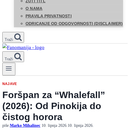
ŽUTI TITL
O NAMA
PRAVILA PRIVATNOSTI
ODRICANJE OD ODGOVORNOSTI (DISCLAIMER)
Traži
Traži
NAJAVE
Foršpan za “Whalefall”
(2026): Od Pinokija do
čistog horora
piše:
Marko Mihalinec
10. lipnja 2026.
10. lipnja 2026.