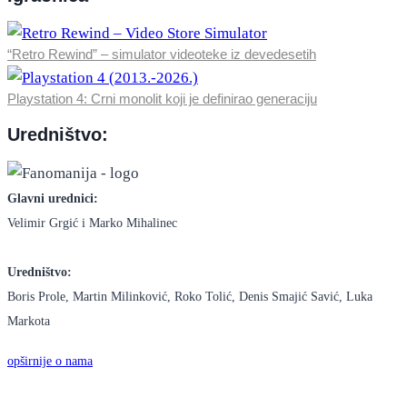
“Retro Rewind” – simulator videoteke iz devedesetih
Playstation 4: Crni monolit koji je definirao generaciju
Uredništvo:
Glavni urednici:
Velimir Grgić i Marko Mihalinec
Uredništvo:
Boris Prole, Martin Milinković, Roko Tolić, Denis Smajić Savić, Luka
Markota
opširnije o nama