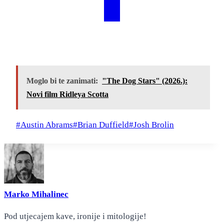
Moglo bi te zanimati:
"The Dog Stars" (2026.):
Novi film Ridleya Scotta
Post
#
Austin Abrams
#
Brian Duffield
#
Josh Brolin
Tags:
Marko Mihalinec
Pod utjecajem kave, ironije i mitologije!