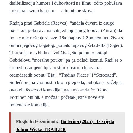
defibrilizaciju humora i duhovitosti na filmu, očito pokušava
i resetirati svoju karijeru — a to niti ne skriva.
Radnja prati Gabriela (Reeves), “anđela čuvara iz druge
lige” koji pokušava naučiti jednog sitnog lopova (Ansari) da
novac nije rješenje za sve. I što napravi? Zamijeni mu život s
onim njegovog bogatog, pomalo tupavog šefa Jeffa (Rogen).
Tipu se jako svidi luksuzni život, što potpuno potopi
Gabrielovu “moralnu pouku” pa ga odluči kazniti. Radi se o
komediji zamjene tijela u stilu klasičnih hitova iz
osamdesetih poput “Big”, “Trading Places” i “Scrooged”.
Sudeći prema viralnosti i broju pregleda, publika se zaželjela
ovakvih
feelgood
komedija i nadamo se da će “Good
Fortune” biti hit, a možda i početak jedne nove ere
holivudske komedije.
Moglo bi te zanimati:
Ballerina (2025) - Iz svijeta
Johna Wicka TRAILER