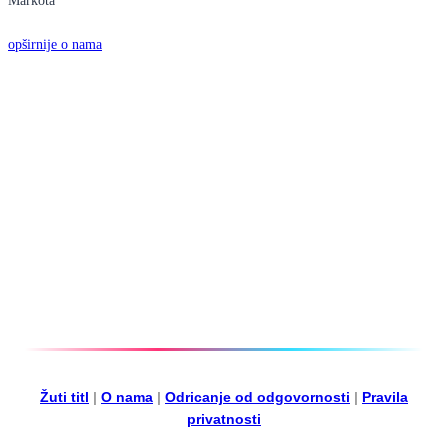
opširnije o nama
Žuti titl
|
O nama
|
Odricanje od odgovornosti
|
Pravila
privatnosti