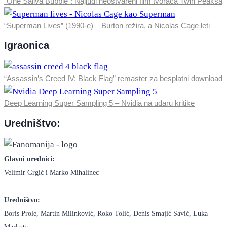
“One Saliva Bubble”: Najluđi neostvareni film tvoraca Twin Peaksa
“Superman Lives” (1990-e) – Burton režira, a Nicolas Cage leti
Igraonica
“Assassin’s Creed IV: Black Flag” remaster za besplatni download
Deep Learning Super Sampling 5 – Nvidia na udaru kritike
Uredništvo:
Glavni urednici:
Velimir Grgić i Marko Mihalinec
Uredništvo:
Boris Prole, Martin Milinković, Roko Tolić, Denis Smajić Savić, Luka
Markota