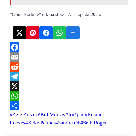
“Good Fortune” u kina stiže 17. listopada 2025.
Facebook
Email
Reddit
Telegram
X
WhatsApp
Post
#
Aziz Ansari
#
Bill Murray
#
foršpan
#
Keanu
Share
Tags:
Reeves
#
Keke Palmer
#
Sandra Oh
#
Seth Rogen