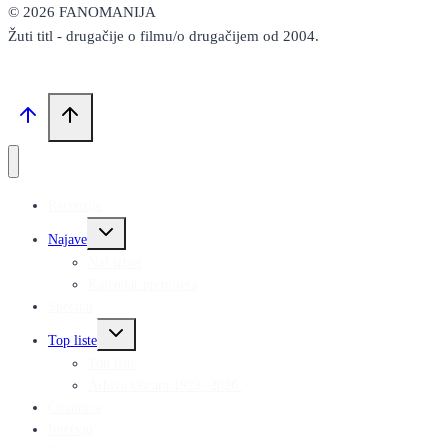
© 2026 FANOMANIJA
Žuti titl - drugačije o filmu/o drugačijem od 2004.
Recenzije
Toggle
Najave
child
menu
Naš izbor
Kalendar premijera
Specijal
Toggle
Top liste
child
menu
Top liste
Arhiva Oscara 1929.-2026.
Čitaonica
Intervju