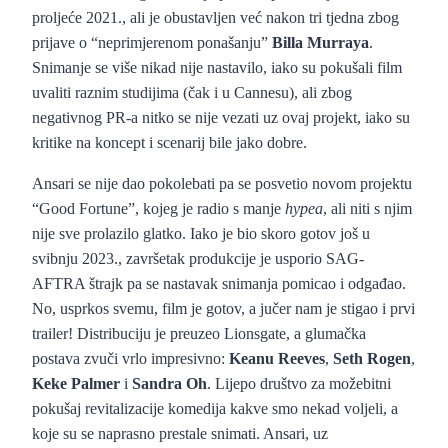
proljeće 2021., ali je obustavljen već nakon tri tjedna zbog
prijave o “neprimjerenom ponašanju”
Billa Murraya
.
Snimanje se više nikad nije nastavilo, iako su pokušali film
uvaliti raznim studijima (čak i u Cannesu), ali zbog
negativnog PR-a nitko se nije vezati uz ovaj projekt, iako su
kritike na koncept i scenarij bile jako dobre.
Ansari se nije dao pokolebati pa se posvetio novom projektu
“Good Fortune”, kojeg je radio s manje
hypea
, ali niti s njim
nije sve prolazilo glatko. Iako je bio skoro gotov još u
svibnju 2023., završetak produkcije je usporio SAG-
AFTRA štrajk pa se nastavak snimanja pomicao i odgađao.
No, usprkos svemu, film je gotov, a jučer nam je stigao i prvi
trailer! Distribuciju je preuzeo Lionsgate, a glumačka
postava zvuči vrlo impresivno:
Keanu Reeves
,
Seth Rogen
,
Keke Palmer
i
Sandra Oh
. Lijepo društvo za možebitni
pokušaj revitalizacije komedija kakve smo nekad voljeli, a
koje su se naprasno prestale snimati. Ansari, uz