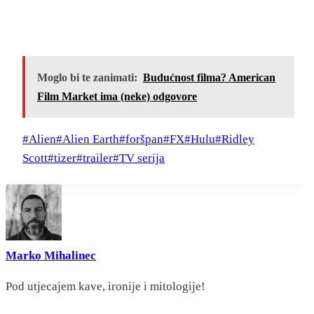
Moglo bi te zanimati:
Budućnost filma? American
Film Market ima (neke) odgovore
Post
#
Alien
#
Alien Earth
#
foršpan
#
FX
#
Hulu
#
Ridley
Tags:
Scott
#
tizer
#
trailer
#
TV serija
Marko Mihalinec
Pod utjecajem kave, ironije i mitologije!