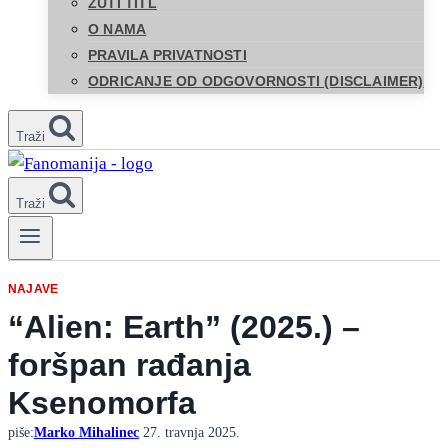
ŽUTI TITL
O NAMA
PRAVILA PRIVATNOSTI
ODRICANJE OD ODGOVORNOSTI (DISCLAIMER)
Traži
Traži
NAJAVE
“Alien: Earth” (2025.) –
foršpan rađanja
Ksenomorfa
piše:
Marko Mihalinec
27. travnja 2025.