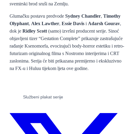
svemirski brod sruši na Zemlju.
Glumačku postavu predvode
Sydney Chandler
,
Timothy
Olyphant
,
Alex Lawther
,
Essie Davis
i
Adarsh Gourav
,
dok je
Ridley Scott
(samo) izvršni producent serije. Sinoć
objavljeni tizer “Gestation Complete” prikazuje zastrašujuće
rađanje Ksenomorfa, evocirajući body-horror estetiku i retro-
futurizam originalnog filma s Nostromo interijerima i CRT
zaslonima. Serija će biti prikazana premijerno i ekskluzivno
na FX-u i Huluu tijekom ljeta ove godine.
Službeni plakat serije