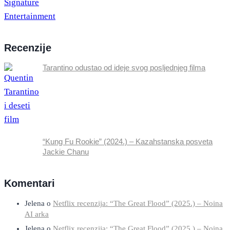
Recenzije
Tarantino odustao od ideje svog posljednjeg filma
“Kung Fu Rookie” (2024.) – Kazahstanska posveta
Jackie Chanu
Komentari
Jelena
o
Netflix recenzija: “The Great Flood” (2025.) – Noina
AI arka
Jelena
o
Netflix recenzija: “The Great Flood” (2025.) – Noina