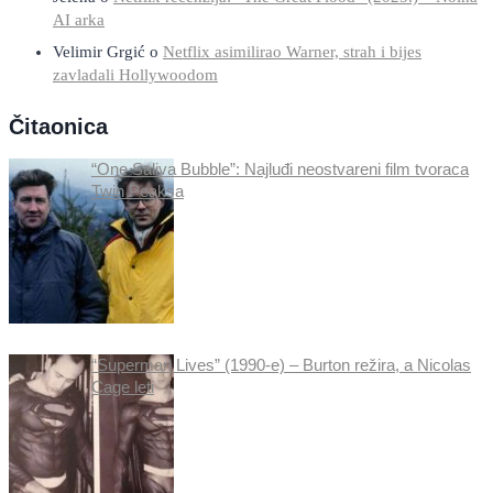
AI arka
Velimir Grgić
o
Netflix asimilirao Warner, strah i bijes
zavladali Hollywoodom
Čitaonica
“One Saliva Bubble”: Najluđi neostvareni film tvoraca
Twin Peaksa
“Superman Lives” (1990-e) – Burton režira, a Nicolas
Cage leti