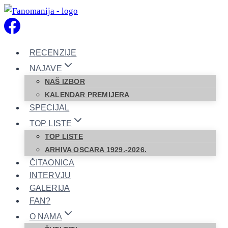
Skip
to
content
RECENZIJE
NAJAVE
NAŠ IZBOR
KALENDAR PREMIJERA
SPECIJAL
TOP LISTE
TOP LISTE
ARHIVA OSCARA 1929.-2026.
ČITAONICA
INTERVJU
GALERIJA
FAN?
O NAMA