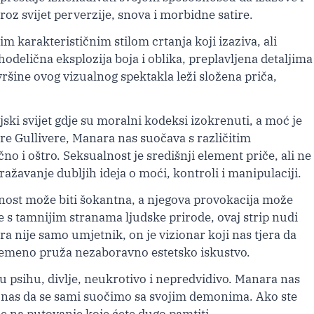
kroz svijet perverzije, snova i morbidne satire.
m karakterističnim stilom crtanja koji izaziva, ali
hodelična eksplozija boja i oblika, preplavljena detaljima
ovršine ovog vizualnog spektakla leži složena priča,
ski svijet gdje su moralni kodeksi izokrenuti, a moć je
re Gullivere, Manara nas suočava s različitim
o i oštro. Seksualnost je središnji element priče, ali ne
ažavanje dubljih ideja o moći, kontroli i manipulaciji.
itnost može biti šokantna, a njegova provokacija može
e s tamnijim stranama ljudske prirode, ovaj strip nudi
a nije samo umjetnik, on je vizionar koji nas tjera da
vremeno pruža nezaboravno estetsko iskustvo.
u psihu, divlje, neukrotivo i nepredvidivo. Manara nas
jući nas da se sami suočimo sa svojim demonima. Ako ste
e na putovanje koje ćete dugo pamtiti.