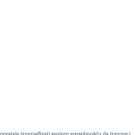
ne prestaje iznenađivati svojom sposobnošću da izazove i