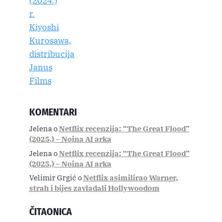
KOMENTARI
Jelena
o
Netflix recenzija: “The Great Flood”
(2025.) – Noina AI arka
Jelena
o
Netflix recenzija: “The Great Flood”
(2025.) – Noina AI arka
Velimir Grgić
o
Netflix asimilirao Warner,
strah i bijes zavladali Hollywoodom
ČITAONICA