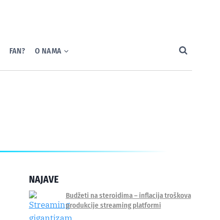
FAN?
O NAMA
NAJAVE
Budžeti na steroidima – inflacija troškova
produkcije streaming platformi