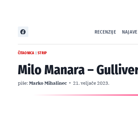
Skip
to
content
RECENZIJE
NAJAVE
ČITAONICA
STRIP
|
Milo Manara – Gullive
piše:
Marko Mihalinec
21. veljače 2023.