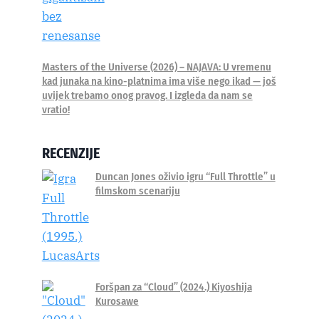
Masters of the Universe (2026) – NAJAVA: U vremenu
kad junaka na kino-platnima ima više nego ikad — još
uvijek trebamo onog pravog. I izgleda da nam se
vratio!
RECENZIJE
Duncan Jones oživio igru “Full Throttle” u
filmskom scenariju
Foršpan za “Cloud” (2024.) Kiyoshija
Kurosawe