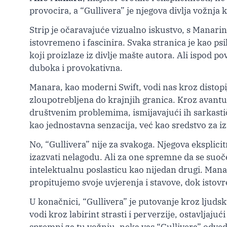
provocira, a “Gullivera” je njegova divlja vožnja 
Strip je očaravajuće vizualno iskustvo, s Manarini
istovremeno i fascinira. Svaka stranica je kao psi
koji proizlaze iz divlje mašte autora. Ali ispod p
duboka i provokativna.
Manara, kao moderni Swift, vodi nas kroz distopij
zloupotrebljena do krajnjih granica. Kroz avantu
društvenim problemima, ismijavajući ih sarkastičn
kao jednostavna senzacija, već kao sredstvo za izr
No, “Gullivera” nije za svakoga. Njegova eksplic
izazvati nelagodu. Ali za one spremne da se suoč
intelektualnu poslasticu kao nijedan drugi. Manar
propitujemo svoje uvjerenja i stavove, dok isto
U konačnici, “Gullivera” je putovanje kroz ljudsk
vodi kroz labirint strasti i perverzije, ostavlja
spremni za tu vožnju, neka vas “Gullivera” odved