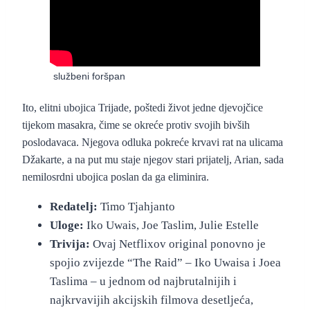
“The Night Comes for Us” (2018.)
–
službeni foršpan
Ito, elitni ubojica Trijade, poštedi život jedne djevojčice
tijekom masakra, čime se okreće protiv svojih bivših
poslodavaca. Njegova odluka pokreće krvavi rat na ulicama
Džakarte, a na put mu staje njegov stari prijatelj, Arian, sada
nemilosrdni ubojica poslan da ga eliminira.
Redatelj:
Timo Tjahjanto
Uloge:
Iko Uwais, Joe Taslim, Julie Estelle
Trivija:
Ovaj Netflixov original ponovno je
spojio zvijezde “The Raid” – Iko Uwaisa i Joea
Taslima – u jednom od najbrutalnijih i
najkrvavijih akcijskih filmova desetljeća,