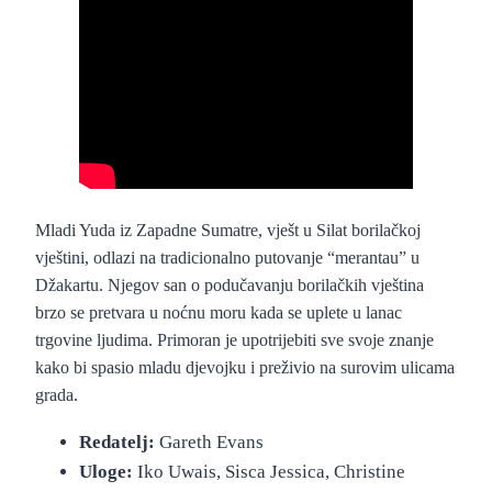
“Merantau” – službeni foršpan
Mladi Yuda iz Zapadne Sumatre, vješt u Silat borilačkoj
vještini, odlazi na tradicionalno putovanje “merantau” u
Džakartu. Njegov san o podučavanju borilačkih vještina
brzo se pretvara u noćnu moru kada se uplete u lanac
trgovine ljudima. Primoran je upotrijebiti sve svoje znanje
kako bi spasio mladu djevojku i preživio na surovim ulicama
grada.
Redatelj:
Gareth Evans
Uloge:
Iko Uwais, Sisca Jessica, Christine