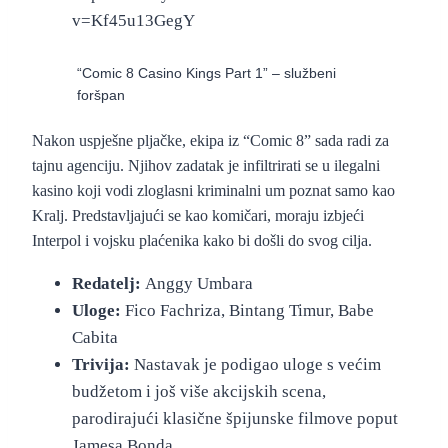
v=Kf45u13GegY
“Comic 8 Casino Kings Part 1” – službeni
foršpan
Nakon uspješne pljačke, ekipa iz “Comic 8” sada radi za
tajnu agenciju. Njihov zadatak je infiltrirati se u ilegalni
kasino koji vodi zloglasni kriminalni um poznat samo kao
Kralj. Predstavljajući se kao komičari, moraju izbjeći
Interpol i vojsku plaćenika kako bi došli do svog cilja.
Redatelj:
Anggy Umbara
Uloge:
Fico Fachriza, Bintang Timur, Babe
Cabita
Trivija:
Nastavak je podigao uloge s većim
budžetom i još više akcijskih scena,
parodirajući klasične špijunske filmove poput
Jamesa Bonda.