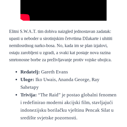
“The Raid” – službeni foršpan
Elitni S.W.A.T. tim dobiva naizgled jednostavan zadatak:
upasti u neboder u sirotinjskim četvrtima Džakarte i uhititi
nemilosrdnog narko-bosa. No, kada im se plan izjalovi,
ostaju zarobljeni u zgradi, a svaki kat postaje nova razina
smrtonosne borbe za preživljavanje protiv vojske ubojica.
Redatelj:
Gareth Evans
Uloge:
Iko Uwais, Ananda George, Ray
Sahetapy
Trivija:
“The Raid” je postao globalni fenomen
i redefinirao moderni akcijski film, stavljajući
indonezijsku borilačku vještinu Pencak Silat u
središte svjetske pozornosti.