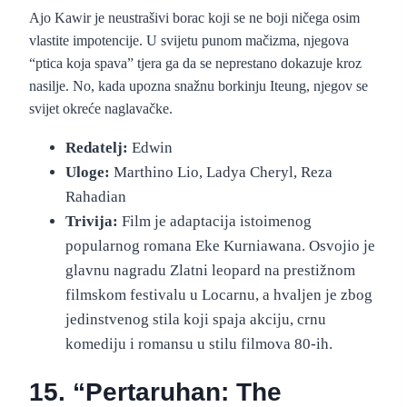
Ajo Kawir je neustrašivi borac koji se ne boji ničega osim
vlastite impotencije. U svijetu punom mačizma, njegova
“ptica koja spava” tjera ga da se neprestano dokazuje kroz
nasilje. No, kada upozna snažnu borkinju Iteung, njegov se
svijet okreće naglavačke.
Redatelj:
Edwin
Uloge:
Marthino Lio, Ladya Cheryl, Reza
Rahadian
Trivija:
Film je adaptacija istoimenog
popularnog romana Eke Kurniawana. Osvojio je
glavnu nagradu Zlatni leopard na prestižnom
filmskom festivalu u Locarnu, a hvaljen je zbog
jedinstvenog stila koji spaja akciju, crnu
komediju i romansu u stilu filmova 80-ih.
15. “Pertaruhan: The