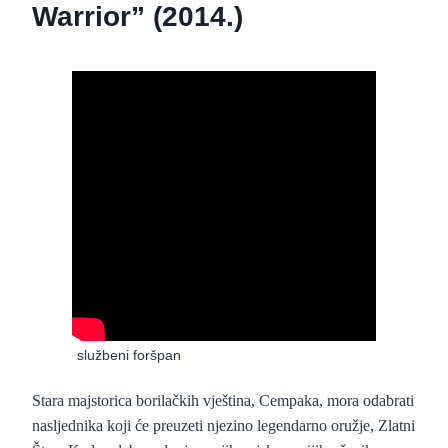
Warrior” (2014.)
“The Golden Cane Warrior” (2014.)
–
službeni foršpan
Stara majstorica borilačkih vještina, Cempaka, mora odabrati
nasljednika koji će preuzeti njezino legendarno oružje, Zlatni