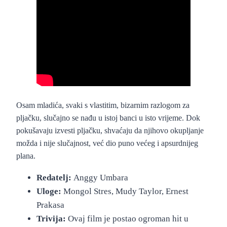
“Comic 8” – službeni foršpan
Osam mladića, svaki s vlastitim, bizarnim razlogom za
pljačku, slučajno se nađu u istoj banci u isto vrijeme. Dok
pokušavaju izvesti pljačku, shvaćaju da njihovo okupljanje
možda i nije slučajnost, već dio puno većeg i apsurdnijeg
plana.
Redatelj:
Anggy Umbara
Uloge:
Mongol Stres, Mudy Taylor, Ernest
Prakasa
Trivija:
Ovaj film je postao ogroman hit u