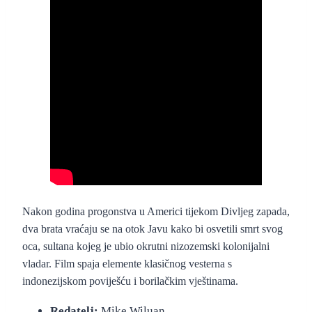
“Buffalo Boys” (2018.)
– službeni foršpan
Nakon godina progonstva u Americi tijekom Divljeg zapada,
dva brata vraćaju se na otok Javu kako bi osvetili smrt svog
oca, sultana kojeg je ubio okrutni nizozemski kolonijalni
vladar. Film spaja elemente klasičnog vesterna s
indonezijskom poviješću i borilačkim vještinama.
Redatelj:
Mike Wiluan