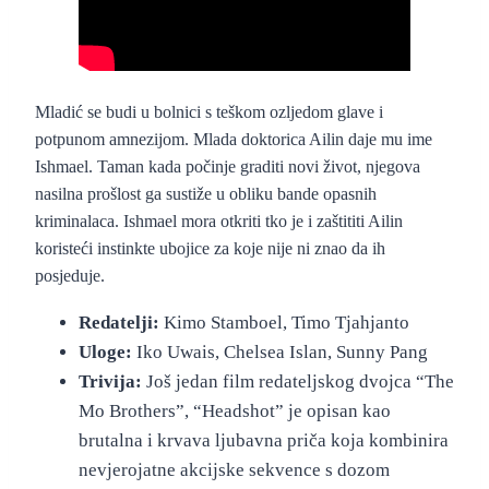
“Headshot” (2016.)
– službeni foršpan
Mladić se budi u bolnici s teškom ozljedom glave i
potpunom amnezijom. Mlada doktorica Ailin daje mu ime
Ishmael. Taman kada počinje graditi novi život, njegova
nasilna prošlost ga sustiže u obliku bande opasnih
kriminalaca. Ishmael mora otkriti tko je i zaštititi Ailin
koristeći instinkte ubojice za koje nije ni znao da ih
posjeduje.
Redatelji:
Kimo Stamboel, Timo Tjahjanto
Uloge:
Iko Uwais, Chelsea Islan, Sunny Pang
Trivija:
Još jedan film redateljskog dvojca “The
Mo Brothers”, “Headshot” je opisan kao
brutalna i krvava ljubavna priča koja kombinira
nevjerojatne akcijske sekvence s dozom