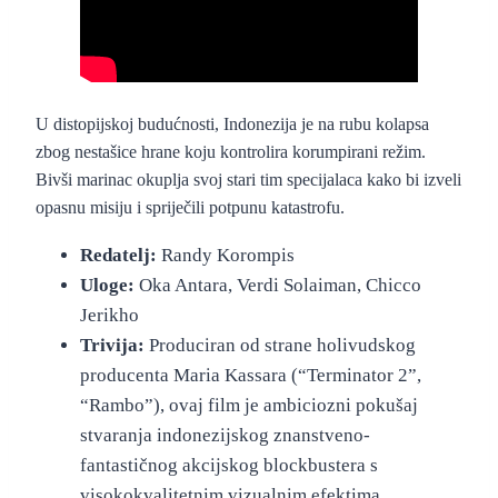
“Foxtrot Six” (2019.)
– službeni foršpan
U distopijskoj budućnosti, Indonezija je na rubu kolapsa
zbog nestašice hrane koju kontrolira korumpirani režim.
Bivši marinac okuplja svoj stari tim specijalaca kako bi izveli
opasnu misiju i spriječili potpunu katastrofu.
Redatelj:
Randy Korompis
Uloge:
Oka Antara, Verdi Solaiman, Chicco
Jerikho
Trivija:
Produciran od strane holivudskog
producenta Maria Kassara (“Terminator 2”,
“Rambo”), ovaj film je ambiciozni pokušaj
stvaranja indonezijskog znanstveno-
fantastičnog akcijskog blockbustera s
visokokvalitetnim vizualnim efektima.