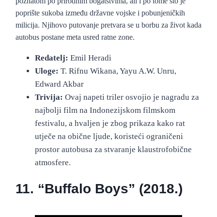
poznatom po prirodnim bogatstvima, ali i po tome što je
poprište sukoba između državne vojske i pobunjeničkih
milicija. Njihovo putovanje pretvara se u borbu za život kada
autobus postane meta usred ratne zone.
Redatelj:
Emil Heradi
Uloge:
T. Rifnu Wikana, Yayu A.W. Unru,
Edward Akbar
Trivija:
Ovaj napeti triler osvojio je nagradu za
najbolji film na Indonezijskom filmskom
festivalu, a hvaljen je zbog prikaza kako rat
utječe na obične ljude, koristeći ograničeni
prostor autobusa za stvaranje klaustrofobične
atmosfere.
11. “Buffalo Boys” (2018.)