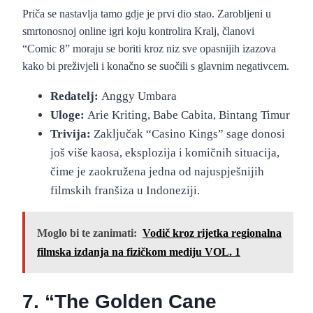
Priča se nastavlja tamo gdje je prvi dio stao. Zarobljeni u
smrtonosnoj online igri koju kontrolira Kralj, članovi
“Comic 8” moraju se boriti kroz niz sve opasnijih izazova
kako bi preživjeli i konačno se suočili s glavnim negativcem.
Redatelj:
Anggy Umbara
Uloge:
Arie Kriting, Babe Cabita, Bintang Timur
Trivija:
Zaključak “Casino Kings” sage donosi
još više kaosa, eksplozija i komičnih situacija,
čime je zaokružena jedna od najuspješnijih
filmskih franšiza u Indoneziji.
Moglo bi te zanimati:
Vodič kroz rijetka regionalna
filmska izdanja na fizičkom mediju VOL. 1
7. “The Golden Cane