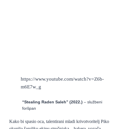
https://www.youtube.com/watch?v=Z6b-
m6E7w_g
“Stealing Raden Saleh” (2022.)
– službeni
foršpan
Kako bi spasio oca, talentirani mladi krivotvoritelj Piko
okuplja šaroliku ekipu stručnjaka – hakera, vozača,