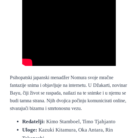
“Killers” (2014.)
– službeni foršpan
Psihopatski japanski menadžer Nomura svoje mračne
fantazije snima i objavljuje na internetu. U Džakarti, novinar
Bayu, čiji život se raspada, nailazi na te snimke i u njemu se
budi tamna strana. Njih dvojica počinju komunicirati online,
stvarajući bizarnu i smrtonosnu vezu.
Redatelji:
Kimo Stamboel, Timo Tjahjanto
Uloge:
Kazuki Kitamura, Oka Antara, Rin