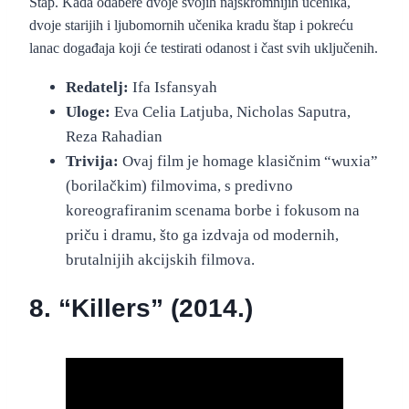
Štap. Kada odabere dvoje svojih najskromnijih učenika,
dvoje starijih i ljubomornih učenika kradu štap i pokreću
lanac događaja koji će testirati odanost i čast svih uključenih.
Redatelj:
Ifa Isfansyah
Uloge:
Eva Celia Latjuba, Nicholas Saputra,
Reza Rahadian
Trivija:
Ovaj film je homage klasičnim “wuxia”
(borilačkim) filmovima, s predivno
koreografiranim scenama borbe i fokusom na
priču i dramu, što ga izdvaja od modernih,
brutalnijih akcijskih filmova.
8. “Killers” (2014.)