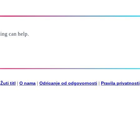
ing can help.
Žuti titl
|
O nama
|
Odricanje od odgovornosti
|
Pravila privatnosti