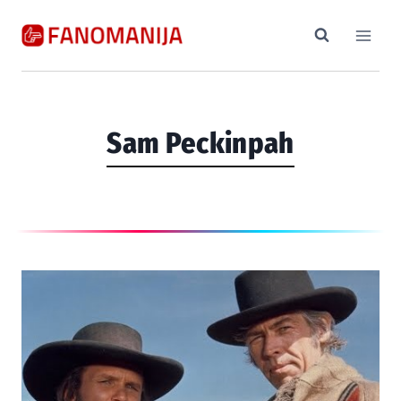
Skip
to
content
Sam Peckinpah