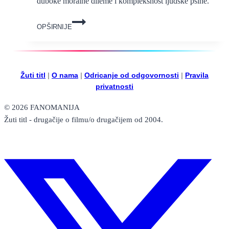
duboke moralne dileme i kompleksnost ljudske psihe.
Trailer
OPŠIRNIJE
za
Evil
Does
Not
Exist
Žuti titl
|
O nama
|
Odricanje od odgovornosti
|
Pravila
(2023)
privatnosti
japanskog
redatelja
© 2026 FANOMANIJA
Ryusuke
Žuti titl - drugačije o filmu/o drugačijem od 2004.
Hamaguchija