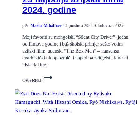
2024. godine
piše:
Marko Mihalinec
22. prosinca 2024.
9. kolovoza 2025.
Moji favoriti su mongolski “Silent City Driver”, jedan
od filmova godine i baš školski primjer zašto volim
azijski film; japanski “The Box Man” – nansensu
anarhistički oktoplazmični napad na zeitgeist i kineski
“Black Dog”.
23
OPŠIRNIJE
najbolja
azijska
filma
2024.
godine