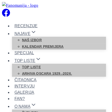
Skip
to
content
RECENZIJE
NAJAVE
NAŠ IZBOR
KALENDAR PREMIJERA
SPECIJAL
TOP LISTE
TOP LISTE
ARHIVA OSCARA 1929.-2026.
ČITAONICA
INTERVJU
GALERIJA
FAN?
O NAMA