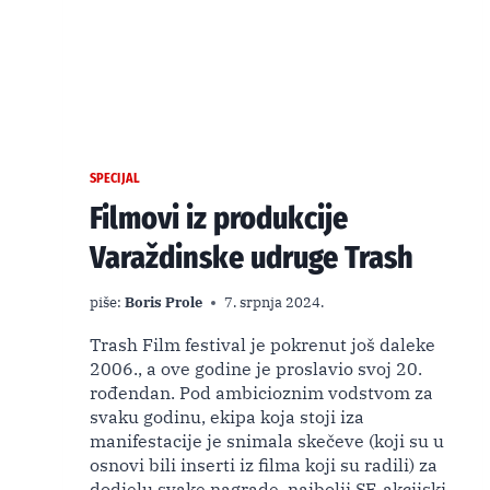
SPECIJAL
Filmovi iz produkcije
Varaždinske udruge Trash
piše:
Boris Prole
7. srpnja 2024.
Trash Film festival je pokrenut još daleke
2006., a ove godine je proslavio svoj 20.
rođendan. Pod ambicioznim vodstvom za
svaku godinu, ekipa koja stoji iza
manifestacije je snimala skečeve (koji su u
osnovi bili inserti iz filma koji su radili) za
dodjelu svake nagrade, najbolji SF, akcijski,