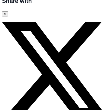
Share with
×