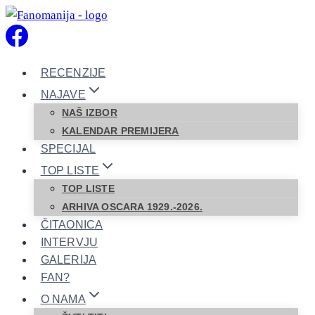
Skip
to
content
RECENZIJE
NAJAVE
NAŠ IZBOR
KALENDAR PREMIJERA
SPECIJAL
TOP LISTE
TOP LISTE
ARHIVA OSCARA 1929.-2026.
ČITAONICA
INTERVJU
GALERIJA
FAN?
O NAMA