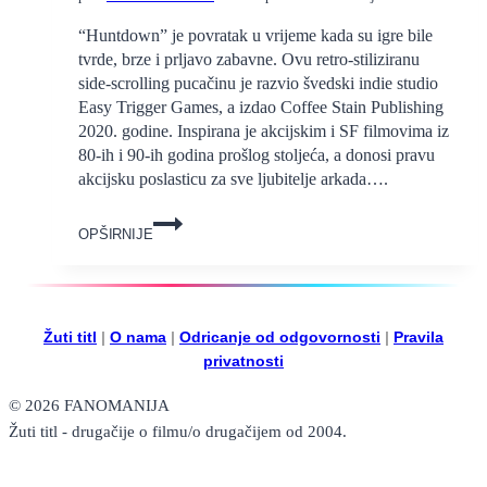
“Huntdown” je povratak u vrijeme kada su igre bile
tvrde, brze i prljavo zabavne. Ovu retro-stiliziranu
side-scrolling pucačinu je razvio švedski indie studio
Easy Trigger Games, a izdao Coffee Stain Publishing
2020. godine. Inspirana je akcijskim i SF filmovima iz
80-ih i 90-ih godina prošlog stoljeća, a donosi pravu
akcijsku poslasticu za sve ljubitelje arkada….
“Huntdown”
OPŠIRNIJE
–
side-
scrolling
pucačina
s
Žuti titl
|
O nama
|
Odricanje od odgovornosti
|
Pravila
mirisom
privatnosti
osamdesetih
© 2026 FANOMANIJA
Žuti titl - drugačije o filmu/o drugačijem od 2004.