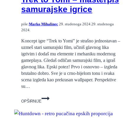
samurajske igrice
piše:
Marko Mihalinec
29. studenoga 2024.
29. studenoga
2024.
Koncept igre “Trek to Yomi” je strašno jednostavan –
uzmeš stari samurajski film, učiniš glavnog lika
igrivim i dodaš mu elemente i mehaniku modernog
gameplaya. Gledaš odličan samurajski film, a igraš
glavnog lika. Epski potez! Prvo i osnovno – izgleda
brutalno dobro. Sve je u crno-bijelom tonu i svaka
scena izgleda kao prekrasan wallpaper. Perspektive
su…
Trek
OPŠIRNIJE
to
Yomi
–
masterpis
samurajske