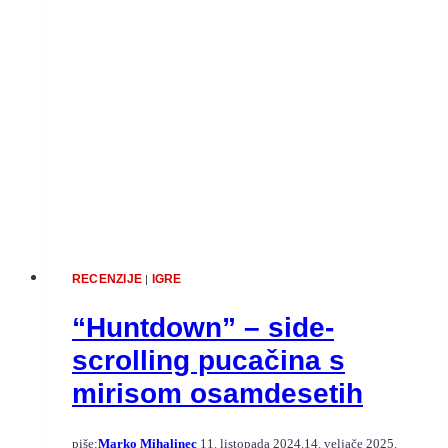
igrice
RECENZIJE
IGRE
|
“Huntdown” – side-
scrolling pucačina s
mirisom osamdesetih
piše:
Marko Mihalinec
11. listopada 2024.
14. veljače 2025.