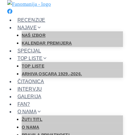
Skip
to
content
RECENZIJE
NAJAVE
NAŠ IZBOR
KALENDAR PREMIJERA
SPECIJAL
TOP LISTE
TOP LISTE
ARHIVA OSCARA 1929.-2026.
ČITAONICA
INTERVJU
GALERIJA
FAN?
O NAMA
ŽUTI TITL
O NAMA