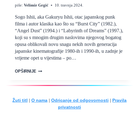
piše:
Velimir Grgić
10. travnja 2024.
Sogo Ishii, aka Gakuryu Ishii, otac japanskog punk
filma i autor klasika kao što su “Burst City” (1982.),
“Angel Dust” (1994.) i “Labyrinth of Dreams” (1997.),
koji su s mnogim drugim naslovima njegovog bogatog
opusa oblikovali novu snagu nekih novih generacija
japanske kinematografije 1980-ih i 1990-ih, u zadnje je
vrijeme opet u vijestima – po…
SOGO
OPŠIRNIJE
ISHII,
“THE
CRAZY
FAMILY”
Žuti titl
|
O nama
|
Odricanje od odgovornosti
|
Pravila
I
privatnosti
“THE
BOX
MAN”