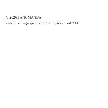
© 2026 FANOMANIJA
Žuti titl - drugačije o filmu/o drugačijem od 2004.
Recenzije
Toggle
Najave
child
Naš izbor
menu
Kalendar premijera
Specijal
Toggle
Top liste
child
Top liste
menu
Arhiva Oscara 1929.-2026.
Čitaonica
Intervju