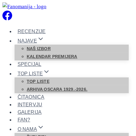
Skip
to
content
RECENZIJE
NAJAVE
NAŠ IZBOR
KALENDAR PREMIJERA
SPECIJAL
TOP LISTE
TOP LISTE
ARHIVA OSCARA 1929.-2026.
ČITAONICA
INTERVJU
GALERIJA
FAN?
O NAMA