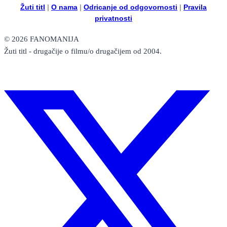
reboot,
Žuti titl
|
O nama
|
Odricanje od odgovornosti
|
Pravila
ali
privatnosti
za
razliku
© 2026 FANOMANIJA
od
Žuti titl - drugačije o filmu/o drugačijem od 2004.
mnogih,
čak
i
poželjan!