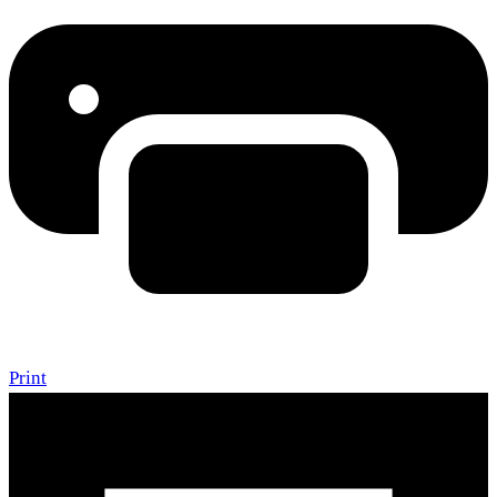
Print