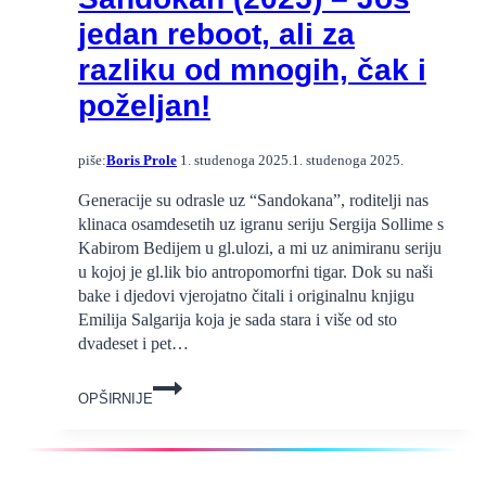
jedan reboot, ali za
razliku od mnogih, čak i
poželjan!
piše:
Boris Prole
1. studenoga 2025.
1. studenoga 2025.
Generacije su odrasle uz “Sandokana”, roditelji nas
klinaca osamdesetih uz igranu seriju Sergija Sollime s
Kabirom Bedijem u gl.ulozi, a mi uz animiranu seriju
u kojoj je gl.lik bio antropomorfni tigar. Dok su naši
bake i djedovi vjerojatno čitali i originalnu knjigu
Emilija Salgarija koja je sada stara i više od sto
dvadeset i pet…
Sandokan
OPŠIRNIJE
(2025)
–
Još
jedan