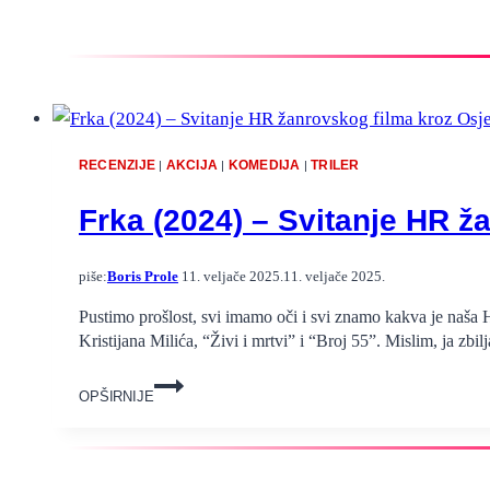
RECENZIJE
AKCIJA
KOMEDIJA
TRILER
|
|
|
Frka (2024) – Svitanje HR ž
piše:
Boris Prole
11. veljače 2025.
11. veljače 2025.
Pustimo prošlost, svi imamo oči i svi znamo kakva je naša HR
Kristijana Milića, “Živi i mrtvi” i “Broj 55”. Mislim, ja zbi
Frka
OPŠIRNIJE
(2024)
–
Svitanje
HR