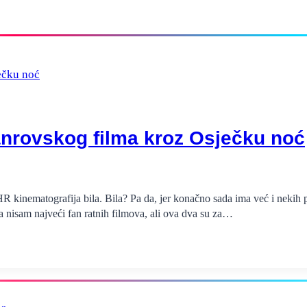
anrovskog filma kroz Osječku noć
 kinematografija bila. Bila? Pa da, jer konačno sada ima već i nekih poš
lja nisam najveći fan ratnih filmova, ali ova dva su za…