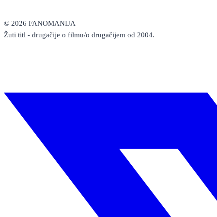
žanrovskog
filma
kroz
© 2026 FANOMANIJA
Osječku
Žuti titl - drugačije o filmu/o drugačijem od 2004.
noć