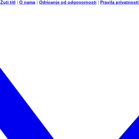
Žuti titl
|
O nama
|
Odricanje od odgovornosti
|
Pravila privatnosti