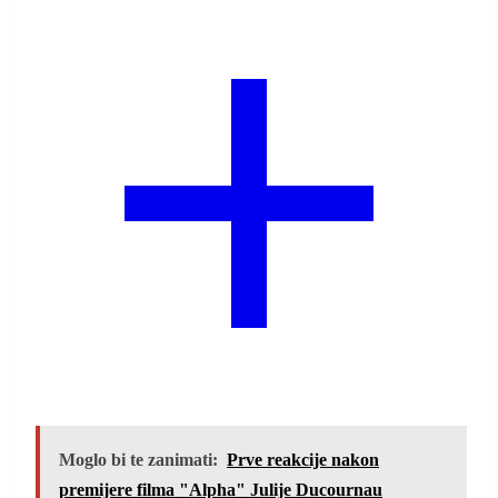
Moglo bi te zanimati:
Prve reakcije nakon
premijere filma "Alpha" Julije Ducournau