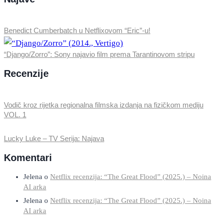
Benedict Cumberbatch u Netflixovom “Eric”-u!
“Django/Zorro”: Sony najavio film prema Tarantinovom stripu
Recenzije
Vodič kroz rijetka regionalna filmska izdanja na fizičkom mediju
VOL. 1
Lucky Luke – TV Serija: Najava
Komentari
Jelena
o
Netflix recenzija: “The Great Flood” (2025.) – Noina
AI arka
Jelena
o
Netflix recenzija: “The Great Flood” (2025.) – Noina
AI arka