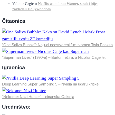
Velimir Grgić
o
Netflix asimilirao Warner, strah i bijes
zavladali Hollywoodom
Čitaonica
“One Saliva Bubble”: Najluđi neostvareni film tvoraca Twin Peaksa
“Superman Lives” (1990-e) – Burton režira, a Nicolas Cage leti
Igraonica
Deep Learning Super Sampling 5 – Nvidia na udaru kritike
“Nekome: Nazi Hunter” – ciganska Odiseja
Uredništvo: