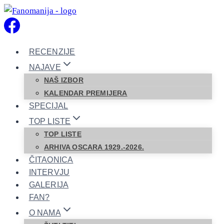
Skip
to
content
RECENZIJE
NAJAVE
NAŠ IZBOR
KALENDAR PREMIJERA
SPECIJAL
TOP LISTE
TOP LISTE
ARHIVA OSCARA 1929.-2026.
ČITAONICA
INTERVJU
GALERIJA
FAN?
O NAMA