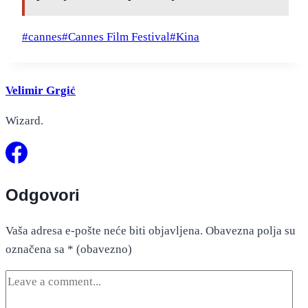
Post
#
cannes
#
Cannes Film Festival
#
Kina
Tags:
Velimir Grgić
Wizard.
Odgovori
Vaša adresa e-pošte neće biti objavljena.
Obavezna polja su
označena sa
* (obavezno)