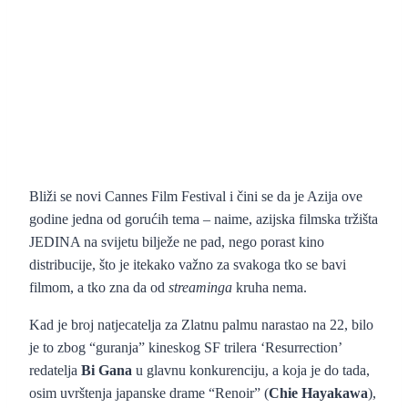
Bliži se novi Cannes Film Festival i čini se da je Azija ove
godine jedna od gorućih tema – naime, azijska filmska tržišta
JEDINA na svijetu bilježe ne pad, nego porast kino
distribucije, što je itekako važno za svakoga tko se bavi
filmom, a tko zna da od
streaminga
kruha nema.
Kad je broj natjecatelja za Zlatnu palmu narastao na 22, bilo
je to zbog “guranja” kineskog SF trilera ‘Resurrection’
redatelja
Bi Gana
u glavnu konkurenciju, a koja je do tada,
osim uvrštenja japanske drame “Renoir” (
Chie Hayakawa
),