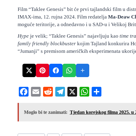
Film “Taklee Genesis” bit će prvi tajlandski film u dist
IMAX-ima, 12. rujna 2024. Film redatelja
Ma-Deaw Ch
moguće teritorije, a odnedavno i u SAD-u i Velikoj Brita
Hype
je velik; “Taklee Genesis” najavljuju kao
time tr
family friendly blockbuster
kojim Tajland konkurira Ho
“Jumanji” s premisom američkih eksperimenata ukorij
Fa
E
R
Te
X
W
S
ce
m
ed
le
ha
ha
bo
ail
di
gr
ts
re
Moglo bi te zanimati:
Tjedan korejskog filma 2025. u
ok
t
a
A
m
pp
Post