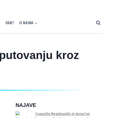
A
FAN?
O NAMA
 putovanju kroz
NAJAVE
Coppolin Megalopolis je konačno