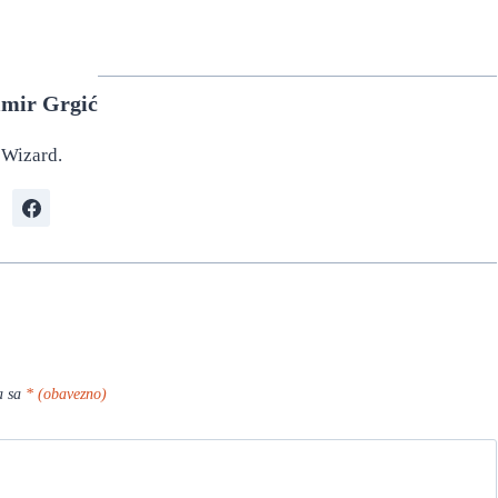
imir Grgić
Wizard.
a sa
* (obavezno)