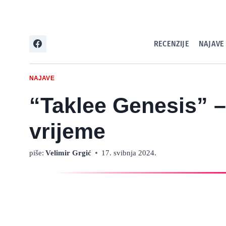
Skip
to
content
RECENZIJE
NAJAVE
NAJAVE
“Taklee Genesis” –
vrijeme
piše:
Velimir Grgić
17. svibnja 2024.