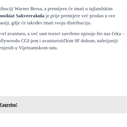
ribuciji Warner Brosa, a premijeru će imati u tajlandskim
ookiat Sakveerakula
je prije premijere već prodan u sve
niji, gdje će također imati svoju distribuciju.
avel
avanturu, a već sam
teaser
savršeno opisuje što nas čeka –
llywoodu CGI-jem i avanturističkim SF duhom, nabrijaniji
enjenih u Vijetnamskom ratu.
 Zagrebu!