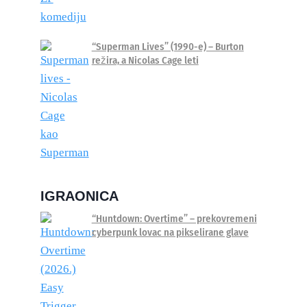
“Superman Lives” (1990-e) – Burton
režira, a Nicolas Cage leti
IGRAONICA
“Huntdown: Overtime” – prekovremeni
cyberpunk lovac na pikselirane glave