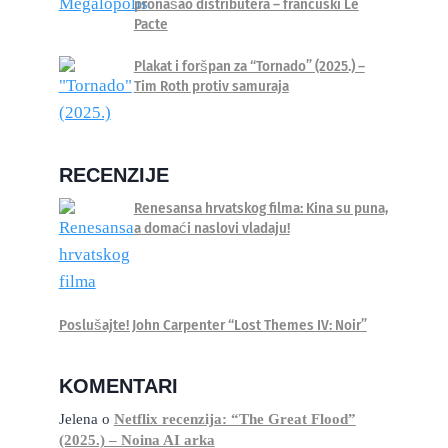
pronašao distributera – francuski Le
Pacte
Plakat i foršpan za “Tornado” (2025.) –
Tim Roth protiv samuraja
RECENZIJE
Renesansa hrvatskog filma: Kina su puna,
a domaći naslovi vladaju!
Poslušajte! John Carpenter “Lost Themes IV: Noir”
KOMENTARI
Jelena
o
Netflix recenzija: “The Great Flood”
(2025.) – Noina AI arka